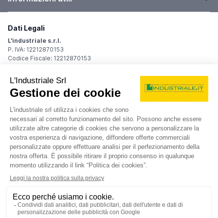
Dati Legali
L'industriale s.r.l.
P. IVA: 12212870153
Codice Fiscale: 12212870153
Sede Legale
Via Carlo Dolci, 32
20148 Milano (MI)
Italy
Registro Imprese
Iscrizione R.I.: 12212870153
REA: MI-1539011
Capitale sociale: Euro 10.400,00 i.v.
Contatti
info@industriale.it
PEC:
industriale@pec.industriale.it
02 8969 3116