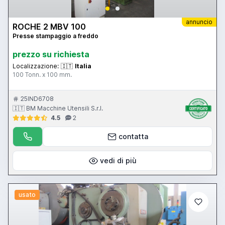
annuncio
ROCHE 2 MBV 100
Presse stampaggio a freddo
prezzo su richiesta
Localizzazione:
🇮🇹
Italia
100 Tonn. x 100 mm.
25IND6708
🇮🇹 BM Macchine Utensili S.r.l.
4.5
2
contatta
vedi di più
usato