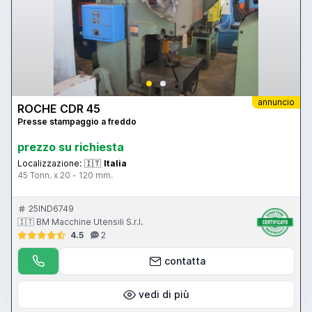
annuncio
ROCHE CDR 45
Presse stampaggio a freddo
prezzo su richiesta
Localizzazione:
🇮🇹
Italia
45 Tonn. x 20 - 120 mm.
25IND6749
🇮🇹 BM Macchine Utensili S.r.l.
4.5
2
contatta
vedi di più