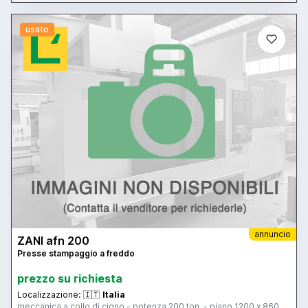
usato
annuncio
ZANI afn 200
Presse stampaggio a freddo
prezzo su richiesta
Localizzazione:
🇮🇹
Italia
meccanica a collo di cigno - potenza 200 ton. - piano 1200 x 860