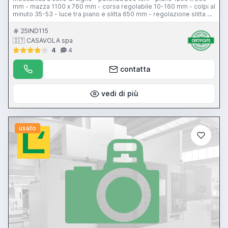
mm - mazza 1100 x 760 mm - corsa regolabile 10-160 mm - colpi al
minuto 35-53 - luce tra piano e slitta 650 mm - regolazione slitta 70
mm - motore principale 25 hp - motore principale 25 hp -
premilamiera 30 ton. - corsa premilamiera 100 mm
25IND115
🇮🇹 CASAVOLA spa
4
4
contatta
vedi di più
usato