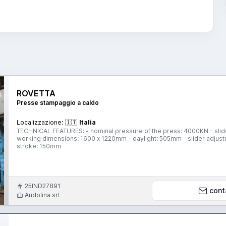
ROVETTA
Presse stampaggio a caldo
Localizzazione:
🇮🇹
Italia
TECHNICAL FEATURES: - nominal pressure of the press: 4000KN - slider stroke: 300mm - number of strokes per min: 18 - table
working dimensions: 1600 x 1220mm - daylight: 505mm - slider adju
stroke: 150mm
25IND27891
cont
Andolina srl