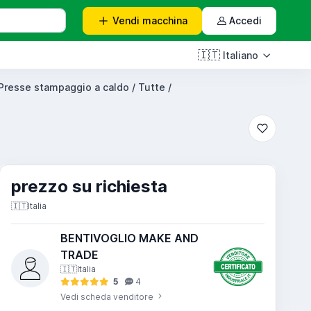
Vendi
macchina
Accedi
🇮🇹
Italiano
Presse stampaggio a caldo / Tutte /
prezzo su richiesta
🇮🇹
Italia
BENTIVOGLIO MAKE AND
TRADE
🇮🇹
Italia
5
4
Vedi scheda venditore