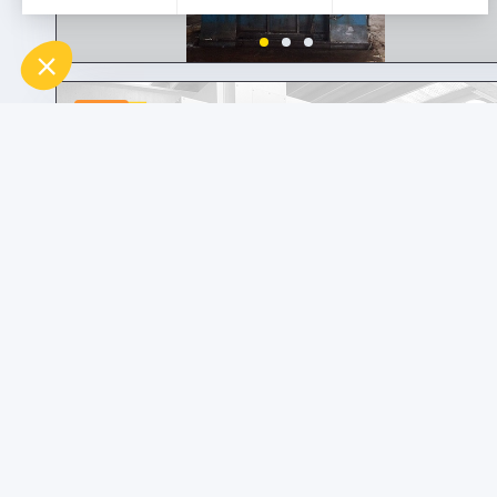
usato
usato