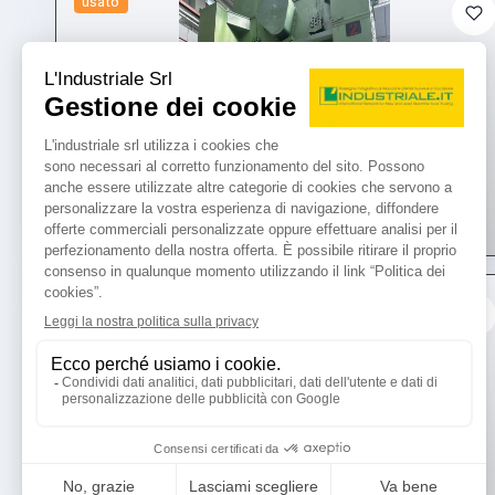
usato
usato