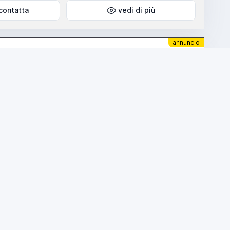
contatta
vedi di più
annuncio
prezzo su richiesta
oni contattate mi
atta
vedi di più
annuncio
prezzo su richiesta