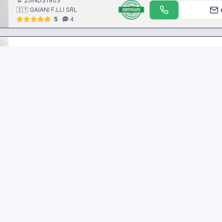
25IND31903
🇮🇹 GAIANI F.LLI SRL
5
4
ROVETTA
Presse stampaggio a caldo
Localizzazione:
🇮🇹
Italia
Vendo 2 presse idrauliche marca Rovetta in ottimo stato per informazi
25IND34728
cont
Omar di kasem eihab
ROVETTA 270 TON