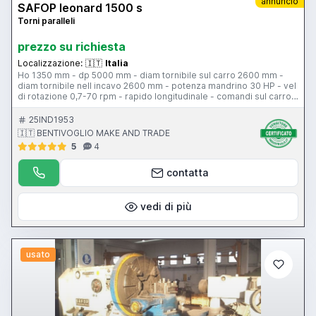
annuncio
SAFOP leonard 1500 s
Torni paralleli
prezzo su richiesta
Localizzazione:
🇮🇹
Italia
Ho 1350 mm - dp 5000 mm - diam tornibile sul carro 2600 mm -
diam tornibile nell incavo 2600 mm - potenza mandrino 30 HP - vel
di rotazione 0,7-70 rpm - rapido longitudinale - comandi sul carro -
piattaforma diam 2050 mm
25IND1953
🇮🇹 BENTIVOGLIO MAKE AND TRADE
5
4
contatta
vedi di più
usato