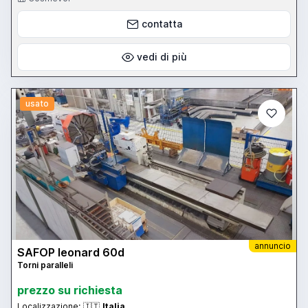
mandrino RPM 0 / 450 completo di quadro elettrico di comando
con controllo Siemens
contatta
vedi di più
usato
annuncio
SAFOP leonard 60d
Torni paralleli
prezzo su richiesta
Localizzazione:
🇮🇹
Italia