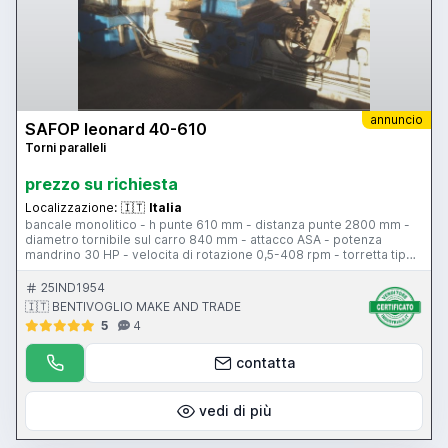
annuncio
SAFOP leonard 40-610
Torni paralleli
prezzo su richiesta
Localizzazione:
🇮🇹
Italia
bancale monolitico - h punte 610 mm - distanza punte 2800 mm -
diametro tornibile sul carro 840 mm - attacco ASA - potenza
mandrino 30 HP - velocita di rotazione 0,5-408 rpm - torretta tipo
E - larghezza bancale 705 mm - contropunta - attacco contropunta
c.m. 7 - piattaforma 1000 mm - avanzamenti idraulici
25IND1954
🇮🇹 BENTIVOGLIO MAKE AND TRADE
5
4
contatta
vedi di più