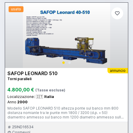
usato
annuncio
SAFOP LEONARD 510
Torni paralleli
4.800,00 €
(Tasse escluse)
Localizzazione:
🇮🇹
Italia
Anno
2000
Modello SAFOP LEONARD 510 altezza ponte sul banco mm 800
distanza nomianle tra le punte mm 1800 / 3200 (d.p. + 50)
diamentro ammesso sul banco mm 1200 diametro ammesso sulla
slitta mm 820 corsa controllata asse Z mm 1850 / 3250 corsa
controllata asse X mm 510 distanza tra le punte max mm D.P. + 100
25IND16534
diametro foro mandrino mm 103 potenza mandrino kw 20 velocità
Cosmevol