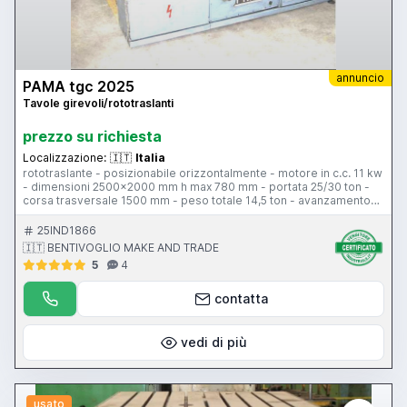
annuncio
PAMA tgc 2025
Tavole girevoli/rototraslanti
prezzo su richiesta
Localizzazione:
🇮🇹
Italia
rototraslante - posizionabile orizzontalmente - motore in c.c. 11 kw
- dimensioni 2500x2000 mm h max 780 mm - portata 25/30 ton -
corsa trasversale 1500 mm - peso totale 14,5 ton - avanzamento
2000 m/min
25IND1866
🇮🇹 BENTIVOGLIO MAKE AND TRADE
5
4
contatta
vedi di più
usato