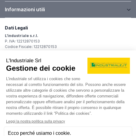
Informazioni utili
Dati Legali
L'industriale s.r.l.
P. IVA: 12212870153
Codice Fiscale: 12212870153
Sede Legale
Via Carlo Dolci, 32
20148 Milano (MI)
Italy
Registro Imprese
Iscrizione R.I.: 12212870153
REA: MI-1539011
Capitale sociale: Euro 10.400,00 i.v.
Contatti
info@industriale.it