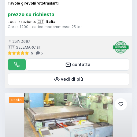
Tavole girevoli/rototraslanti
prezzo su richiesta
Localizzazione:
🇮🇹
Italia
Corsa 1200 – carico max ammesso 25 ton
25IND697
🇮🇹 SELEMARC srl
5
5
contatta
vedi di più
usato