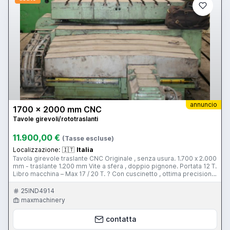
annuncio
1700 x 2000 mm CNC
Tavole girevoli/rototraslanti
11.900,00 €
(Tasse escluse)
Localizzazione:
🇮🇹
Italia
Tavola girevole traslante CNC Originale , senza usura. 1.700 x 2.000
mm - traslante 1.200 mm Vite a sfera , doppio pignone. Portata 12 T.
Libro macchina – Max 17 / 20 T. ? Con cuscinetto , ottima precisione
per carichi fuori asse. 1563@email.it maxmachinery.it
25IND4914
maxmachinery
contatta