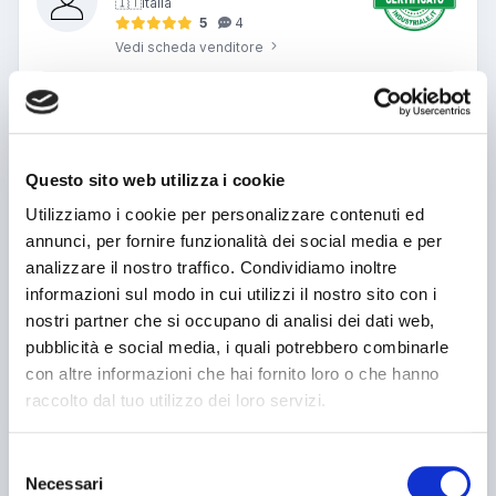
🇮🇹
Italia
5
4
Vedi scheda venditore
Messaggio
Questo sito web utilizza i cookie
Utilizziamo i cookie per personalizzare contenuti ed
Nome o azienda
annunci, per fornire funzionalità dei social media e per
analizzare il nostro traffico. Condividiamo inoltre
informazioni sul modo in cui utilizzi il nostro sito con i
Telefono
nostri partner che si occupano di analisi dei dati web,
pubblicità e social media, i quali potrebbero combinarle
Email
con altre informazioni che hai fornito loro o che hanno
Ho letto e accetto l’informativa sulla privacy
raccolto dal tuo utilizzo dei loro servizi.
Ho letto e accetto
Condizioni di navigazione
*
(v1)
Ho letto e accetto
Condizioni generali di contratto
*
(v1)
Selezione
Invia messaggio
Necessari
del