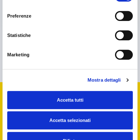
Vedi numero di telefono
consenso
Questo sito è protetto da reCAPTCHA pertanto si applicano le
Preferenze
norme sulla privacy
ed i
termini di servizio
di Google.
Statistiche
ALTRI PRODOTTI SIMILI
Marketing
Caricamento...
Mostra dettagli
Iscriviti alla nostra newsletter
Accetta tutti
per rimanere aggiornato sulle
ultime notizie del mondo industriale
Accetta selezionati
Iscriviti