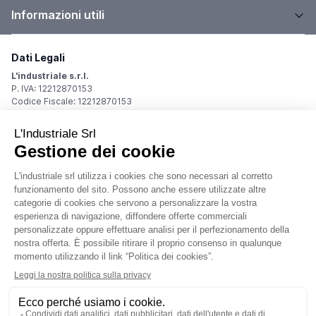
Informazioni utili
Dati Legali
L'industriale s.r.l.
P. IVA: 12212870153
Codice Fiscale: 12212870153
Sede Legale
Via Carlo Dolci, 32
20148 Milano (MI)
Italy
Registro Imprese
Iscrizione R.I.: 12212870153
REA: MI-1539011
Capitale sociale: Euro 10.400,00 i.v.
Contatti
info@industriale.it
PEC:
industriale@pec.industriale.it