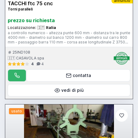
annuncio
TACCHI ftc 75 cnc
Torni paralleli
prezzo su richiesta
Localizzazione:
🇮🇹
Italia
a controllo numerico - altezza punte 600 mm - distanza tra le punte
4000 mm - diametro sul banco 1200 mm - diametro sul carro 800
mm - passaggio barra 110 mm - corsa asse longitudinale Z 3750
mm - corsa trasversale slitta 630 mm - 3 gamme velocità
mandrino 3.7-1000 giri al minuto - potenza motore mandrino 60 Hp
25IND108
- torretta automatica 4 posizioni Baruffaldi BA 300 - CNC ECS 2400
🇮🇹 CASAVOLA spa
4
4
contatta
vedi di più
usato