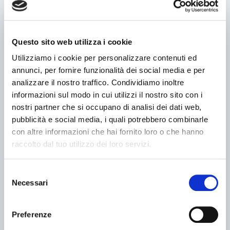
usato
Questo sito web utilizza i cookie
Utilizziamo i cookie per personalizzare contenuti ed
annunci, per fornire funzionalità dei social media e per
analizzare il nostro traffico. Condividiamo inoltre
informazioni sul modo in cui utilizzi il nostro sito con i
nostri partner che si occupano di analisi dei dati web,
pubblicità e social media, i quali potrebbero combinarle
annuncio
TACCHI MT 400x1500
con altre informazioni che hai fornito loro o che hanno
Torni paralleli
raccolto dal tuo utilizzo dei loro servizi.
prezzo su richiesta
Localizzazione:
🇮🇹
Italia
Selezione
(TOP120) Altezza punte 400mm, distanza punte 1500mm, attacco
Necessari
mandrino cam lock 11", foro mandrino 130mm, potenza 15cv, peso
del
4500kg, rapidi.
consenso
25IND3520
Preferenze
🇮🇹 ARRIGHINI ALESSANDRO E C SNC
4.3
4