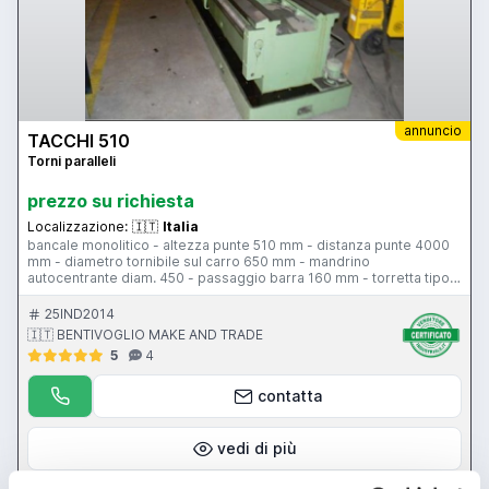
annuncio
TACCHI 510
Torni paralleli
prezzo su richiesta
Localizzazione:
🇮🇹
Italia
bancale monolitico - altezza punte 510 mm - distanza punte 4000
mm - diametro tornibile sul carro 650 mm - mandrino
autocentrante diam. 450 - passaggio barra 160 mm - torretta tipo
D - rapido longitudinale - rapido trasversale - larghezza bancale
640 mm - contropunta cm6 - piattaforma diam. 800 mm - lunetta 01
25IND2014
fissa - protezione antinfortunistica
🇮🇹 BENTIVOGLIO MAKE AND TRADE
5
4
contatta
vedi di più