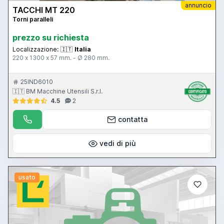
annuncio
TACCHI MT 220
Torni paralleli
prezzo su richiesta
Localizzazione:
🇮🇹
Italia
220 x 1300 x 57 mm. - Ø 280 mm.
25IND6010
🇮🇹 BM Macchine Utensili S.r.l.
4.5
2
contatta
vedi di più
usato