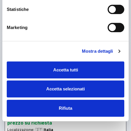
Statistiche
contatta
vedi di più
Marketing
usato
Mostra dettagli
Accetta tutti
Accetta selezionati
annuncio
TACCHI ftc 56
Rifiuta
Torni paralleli
prezzo su richiesta
Localizzazione:
🇮🇹
Italia