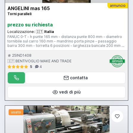
annuncio
ANGELINI mas 165
Torni paralleli
prezzo su richiesta
Localizzazione:
🇮🇹
Italia
FANUC 0-T - h punte 165 mm - distanza punte 800 mm - diametro
tornibile sul carro 160 mm - mandrino porta pinze - passaggio
barra 300 mm - torretta 6 posizioni - larghezza bancale 200 mm -
protezione antinfortunistica
25IND1408
🇮🇹 BENTIVOGLIO MAKE AND TRADE
5
4
contatta
vedi di più
usato