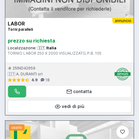
annuncio
LABOR
Torni paralleli
prezzo su richiesta
Localizzazione:
🇮🇹
Italia
TORNIO LABOR 250 X 2000 VISUALIZZATO, P.B. 105
25IND42659
🇮🇹 A. DURANTI srl
4.9
18
contatta
vedi di più
usato