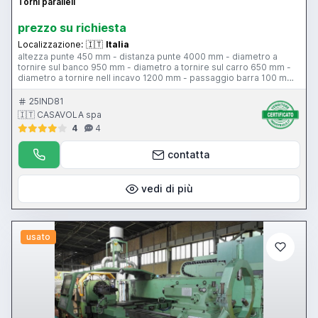
Torni paralleli
prezzo su richiesta
Localizzazione:
🇮🇹
Italia
altezza punte 450 mm - distanza punte 4000 mm - diametro a
tornire sul banco 950 mm - diametro a tornire sul carro 650 mm -
diametro a tornire nell incavo 1200 mm - passaggio barra 100 mm
- 24 velocita mandrino 6-6000 giri al minuto - potenza motore 42
hp - peso ammesso tra le punte con lunetta 8500 kg - peso
25IND81
ammesso tra le punte senza lunetta 6800 kg - peso ammesso a
🇮🇹 CASAVOLA spa
sbalzo 2400 kg
4
4
contatta
vedi di più
usato