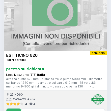
annuncio
EST TICINO 620
Torni paralleli
prezzo su richiesta
Localizzazione:
🇮🇹
Italia
altezza punte 620 mm - distanza tra le punte 5000 mm - diametro
sul banco 1240 mm - diametro sul carro 910 mm - 18 velocità
mandrino 9-900 giri al minuto - passaggio barra 130 mm -
posizionatore elesta visulesta IV
25IND60
🇮🇹 CASAVOLA spa
4
4