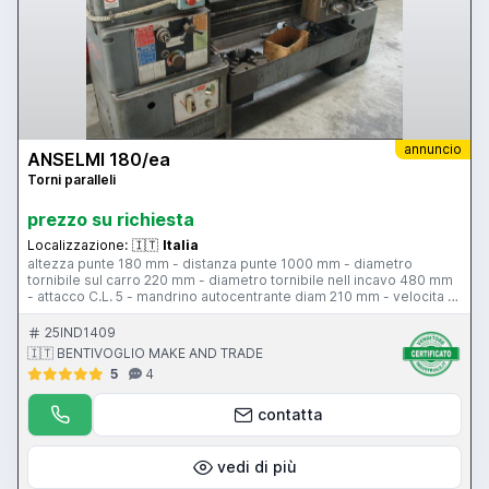
annuncio
ANSELMI 180/ea
Torni paralleli
prezzo su richiesta
Localizzazione:
🇮🇹
Italia
altezza punte 180 mm - distanza punte 1000 mm - diametro
tornibile sul carro 220 mm - diametro tornibile nell incavo 480 mm
- attacco C.L. 5 - mandrino autocentrante diam 210 mm - velocita di
rotazione 36-1800 rpm - passaggo barra 45 mm - torretta tipo B
portautensili compresi - larghezza bancale 270 mm - attacco
25IND1409
contropunta c.m. 2 - piattaforma 300 mm - 2 lunette
🇮🇹 BENTIVOGLIO MAKE AND TRADE
5
4
contatta
vedi di più