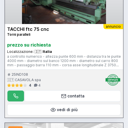
annuncio
TACCHI ftc 75 cnc
Torni paralleli
prezzo su richiesta
Localizzazione:
🇮🇹
Italia
a controllo numerico - altezza punte 600 mm - distanza tra le punte
4000 mm - diametro sul banco 1200 mm - diametro sul carro 800
mm - passaggio barra 110 mm - corsa asse longitudinale Z 3750
mm - corsa trasversale slitta 630 mm - 3 gamme velocità
mandrino 3.7-1000 giri al minuto - potenza motore mandrino 60 Hp
25IND108
- torretta automatica 4 posizioni Baruffaldi BA 300 - CNC ECS 2400
🇮🇹 CASAVOLA spa
4
4
contatta
vedi di più