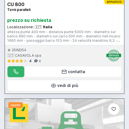
annuncio
CU 800
Torni paralleli
prezzo su richiesta
Localizzazione:
🇮🇹
Italia
altezza punte 400 mm - distanza punte 5000 mm - diametro sul
banco 890 mm - diametro sul carro 500 mm - diametro nell incavo
1660 mm - passaggio barra 103 mm - 24 velocità mandrino 6,3 -
1250 giri al minuto - 22 kw
25IND54
🇮🇹 CASAVOLA spa
4
4
contatta
vedi di più
usato