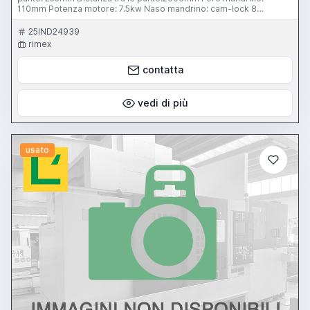
110mm Potenza motore: 7.5kw Naso mandrino: cam-lock 8
Accessori: -Torretta tipo C con porta utensili -Pedane antivibranti -
Lunetta fissa -Contropunta rotante
25IND24939
rimex
contatta
vedi di più
usato