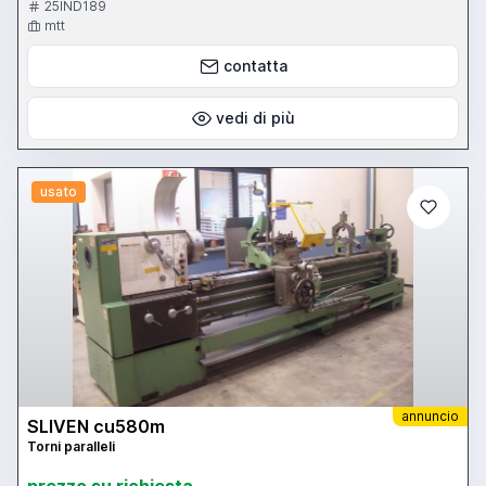
25IND189
mtt
contatta
vedi di più
usato
annuncio
SLIVEN cu580m
Torni paralleli
prezzo su richiesta