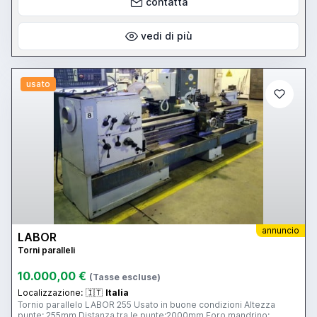
contatta
vedi di più
usato
annuncio
LABOR
Torni paralleli
10.000,00 €
(Tasse escluse)
Localizzazione:
🇮🇹
Italia
Tornio parallelo LABOR 255 Usato in buone condizioni Altezza
punte: 255mm Distanza tra le punte:2000mm Foro mandrino: