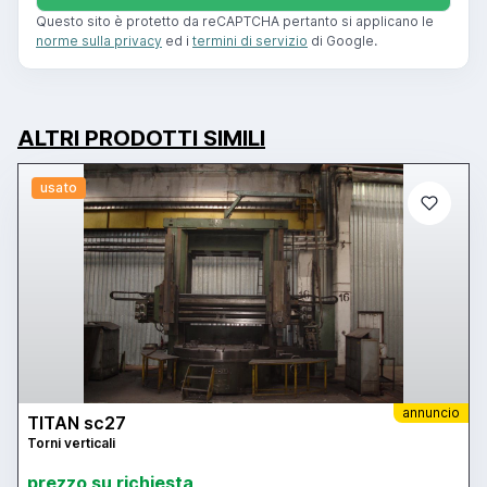
Questo sito è protetto da reCAPTCHA pertanto si applicano le
norme sulla privacy
ed i
termini di servizio
di Google.
ALTRI PRODOTTI SIMILI
usato
annuncio
TITAN sc27
Torni verticali
prezzo su richiesta