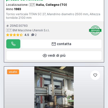
Localizzazione:
🇮🇹
Italia, Collegno (TO)
Anno
1983
Tornio verticale TITAN SC 27, Mandrino diametro 2500 mm, Altezza
tornibile 2100 mm
25IND30760
🇮🇹 BM Macchine Utensili S.r.l.
4.5
2
contatta
vedi di più
usato