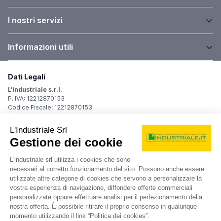
I nostri servizi
Informazioni utili
Dati Legali
L'industriale s.r.l.
P. IVA: 12212870153
Codice Fiscale: 12212870153
Sede Legale
Via Carlo Dolci, 32
20148 Milano (MI)
Italy
Registro Imprese
Iscrizione R.I.: 12212870153
REA: MI-1539011
Capitale sociale: Euro 10.400,00 i.v.