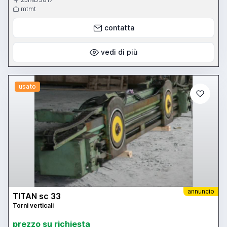
5300 x 5400 mm, Weight 47350 kg
mtmt
contatta
vedi di più
usato
annuncio
TITAN sc 33
Torni verticali
prezzo su richiesta