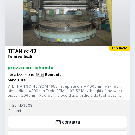
annuncio
TITAN sc 43
Torni verticali
prezzo su richiesta
Localizzazione:
🇷🇴
Romania
Anno
1985
VTL TITAN SC-43, YOM 1985 Faceplate dia. – 4000mm Max. work
piece dia. – 4300mm Table RPM- 1.02-52 Max. height of the work
piece – 2060mm Max. work piece dia. with the side tool-post –
4300mm Max. work piece weight – 18000kg Max. travel of the
vertical rams from the center: Right ram – 2400mm Left ram –
25IND3809
2400mm Max. travel of the carriage of the vertical rams: Right –
mtmt
760mm Left – 1200mm Min. boring dia. with the vertical carriage –
280mm Max. angular displacement of the vertical rams – 35° Max.
contatta
vertical travel of the side tool-post – 2000mm Max. travel of the
carriage of the side-tool post in the horizontal position – 1000mm
Speed of the fast travel of the rams – 2500 mm/min Max. vertical