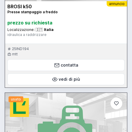
annuncio
BROSI k50
Presse stampaggio a freddo
prezzo su richiesta
Localizzazione:
🇮🇹
Italia
idraulica a raddrizzare
25IND194
mtt
contatta
vedi di più
usato