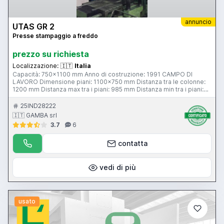
annuncio
UTAS GR 2
Presse stampaggio a freddo
prezzo su richiesta
Localizzazione:
🇮🇹
Italia
Capacità: 750x1100 mm Anno di costruzione: 1991 CAMPO DI
LAVORO Dimensione piani: 1100x750 mm Distanza tra le colonne:
1200 mm Distanza max tra i piani: 985 mm Distanza min tra i piani:
85 mm Peso max su piano inferiore: 5000 Kg Peso max su piano
superiore: 2000 Kg Forza max chiusura: 400 kN Forza max
25IND28222
apertura: 200 kN Ribaltamento piano superiore: 180 °
🇮🇹 GAMBA srl
AVANZAMENTI Velocità di avvicinamento: 45 mm/sec Velocità di
3.7
6
ritorno: 55 mm/sec Colpo d’ariete: Si Potenza totale installata: 15 Kw
Peso macchina: 10000 kg Ingombri macchina: 3000x2300x3600
mm
contatta
vedi di più
usato