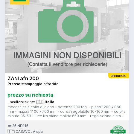
annuncio
ZANI afn 200
Presse stampaggio a freddo
prezzo su richiesta
Localizzazione:
🇮🇹
Italia
meccanica a collo di cigno - potenza 200 ton. - piano 1200 x 860
mm - mazza 1100 x 760 mm - corsa regolabile 10-160 mm - colpi al
minuto 35-53 - luce tra piano e slitta 650 mm - regolazione slitta 70
mm - motore principale 25 hp - motore principale 25 hp -
premilamiera 30 ton. - corsa premilamiera 100 mm
25IND115
🇮🇹 CASAVOLA spa