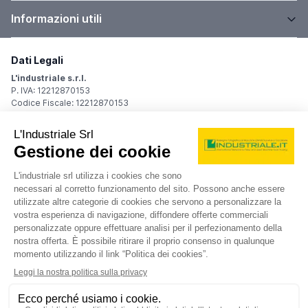
Informazioni utili
Dati Legali
L'industriale s.r.l.
P. IVA: 12212870153
Codice Fiscale: 12212870153
Sede Legale
Via Carlo Dolci, 32
20148 Milano (MI)
Italy
Registro Imprese
Iscrizione R.I.: 12212870153
REA: MI-1539011
Capitale sociale: Euro 10.400,00 i.v.
Contatti
info@industriale.it