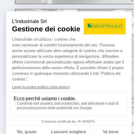
usato
usato