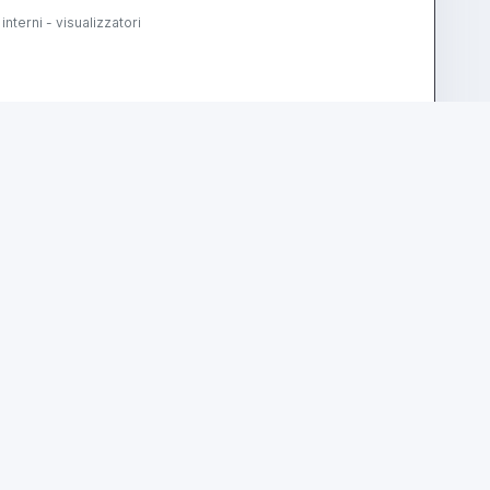
terni - visualizzatori
contatta
vedi di più
annuncio
prezzo su richiesta
messo sul banco 420 mm - diametro rettificabile 400 mm -