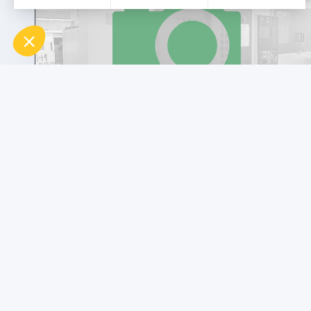
usato