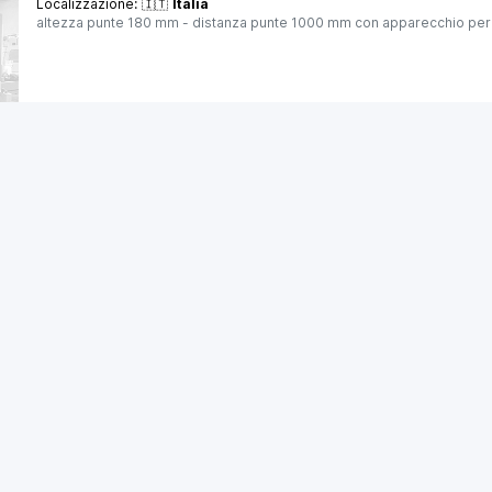
Localizzazione:
🇮🇹
Italia
altezza punte 180 mm - distanza punte 1000 mm con apparecchio per in
25IND100
🇮🇹 CASAVOLA spa
4
4
STANKOIMPORT 3m175
Rettificatrici Universali
Localizzazione:
🇮🇹
Italia
altezza punte 210 mm - distanza tra le punte 3000 mm - diametro am
lunghezza pezzo 2800 mm - peso ammesso 1000 kg