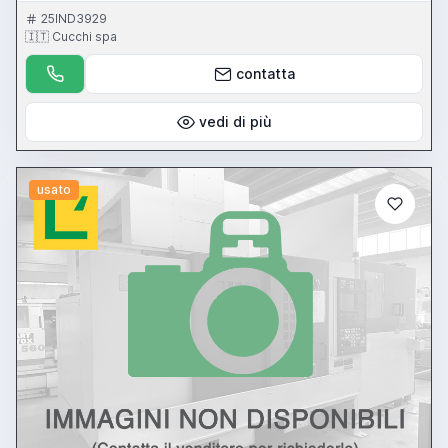
25IND3929
🇮🇹 Cucchi spa
contatta
vedi di più
usato