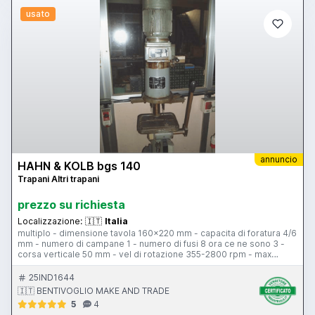
usato
annuncio
HAHN & KOLB bgs 140
Trapani Altri trapani
prezzo su richiesta
Localizzazione:
🇮🇹
Italia
multiplo - dimensione tavola 160x220 mm - capacita di foratura 4/6
mm - numero di campane 1 - numero di fusi 8 ora ce ne sono 3 -
corsa verticale 50 mm - vel di rotazione 355-2800 rpm - max
distanza mandrino tavola 150 mm - testa fissa - tavola mobile
25IND1644
🇮🇹 BENTIVOGLIO MAKE AND TRADE
5
4