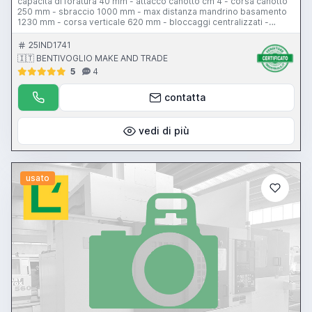
capacita di foratura 40 mm - attacco canotto cm 4 - corsa canotto
250 mm - sbraccio 1000 mm - max distanza mandrino basamento
1230 mm - corsa verticale 620 mm - bloccaggi centralizzati -
potenza motore 3 CV - vel di rotazione 35-1460 rpm - cubo di
staffaggio - protezione antinfortunistica 550x380xh500 mm - peso
25IND1741
1800 kg
🇮🇹 BENTIVOGLIO MAKE AND TRADE
5
4
contatta
vedi di più
usato