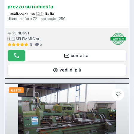
prezzo su richiesta
Localizzazione:
🇮🇹
Italia
diametro foro 72 – sbraccio 1250
25IND691
🇮🇹 SELEMARC srl
5
5
contatta
vedi di più
usato