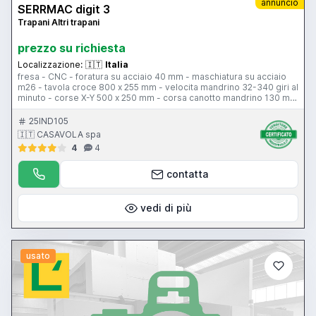
annuncio
SERRMAC digit 3
Trapani Altri trapani
prezzo su richiesta
Localizzazione:
🇮🇹
Italia
fresa - CNC - foratura su acciaio 40 mm - maschiatura su acciaio
m26 - tavola croce 800 x 255 mm - velocita mandrino 32-340 giri al
minuto - corse X-Y 500 x 250 mm - corsa canotto mandrino 130 mm
- attacco mandrino CM4 - 2 assi controllati con programmatore di
quote integrato e discesa automatica del mandrino - come nuovo
25IND105
🇮🇹 CASAVOLA spa
4
4
contatta
vedi di più
usato