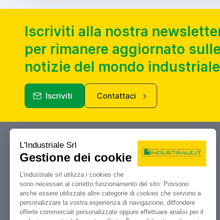
Iscriviti alla nostra newslette
per rimanere aggiornato sulle
notizie del mondo industriale
Iscriviti
Contattaci
Industriale.it
Il tuo portale di riferimento per
compravendita, aste e liquidazioni di
macchine utensili e macchinari
industriali.