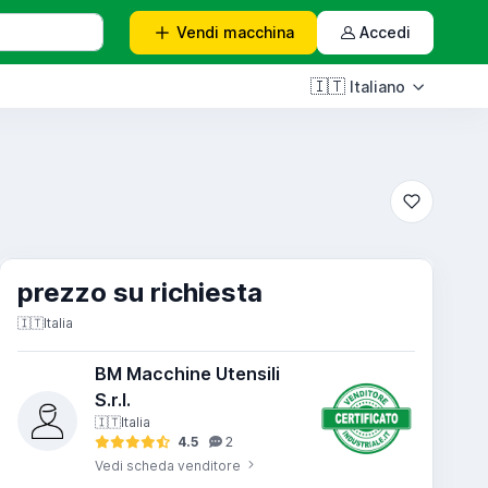
Vendi
macchina
Accedi
🇮🇹
Italiano
prezzo su richiesta
🇮🇹
Italia
BM Macchine Utensili
S.r.l.
🇮🇹
Italia
4.5
2
Vedi scheda venditore