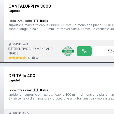
CANTALUPPI rv 3000
Lapidelli
Localizzazione:
🇮🇹
Italia
superficie max rettificabile 3000x385 mm - dimensione piano 385x
asse X longitudinale 3000 mm - Y trasversale 400 mm - Z verticale 3
25IND1471
🇮🇹 BENTIVOGLIO MAKE AND
TRADE
5
4
DELTA lc 400
Lapidelli
Localizzazione:
🇮🇹
Italia
lapidello - superficie max rettificabile 400 mm - dimensione piano 
Z - sistema di diamantatura - protezione antinfortunistica - mola a t
25IND1540