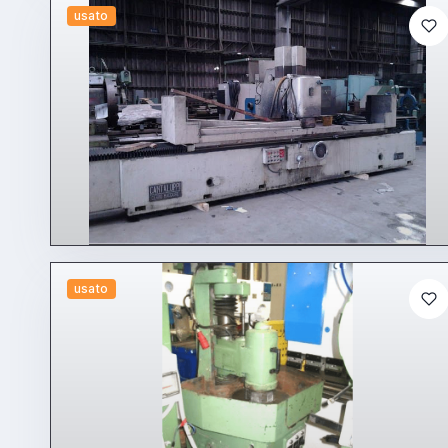
usato
usato