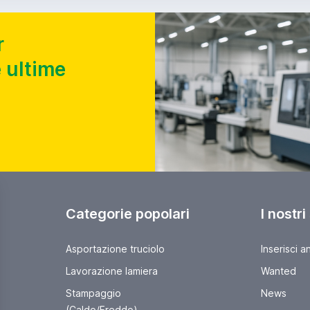
r
 ultime
Categorie popolari
I nostri
Asportazione truciolo
Inserisci a
Lavorazione lamiera
Wanted
Stampaggio
News
(Caldo/Freddo)