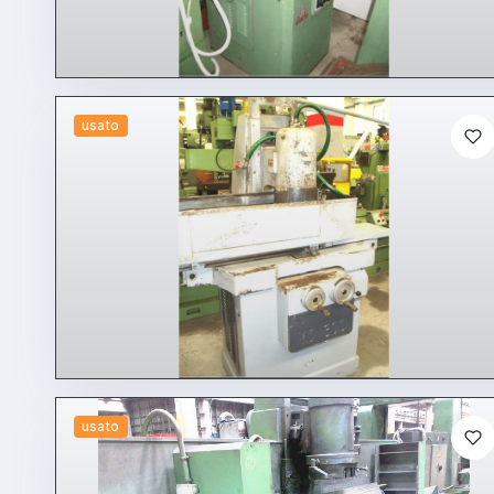
usato
usato