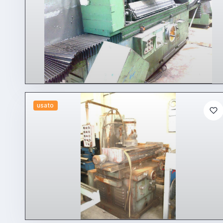
usato