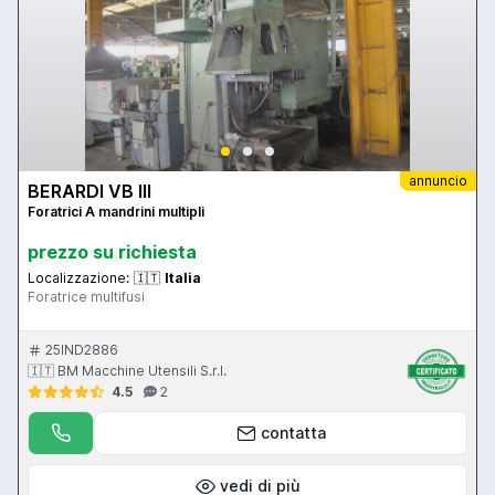
annuncio
BERARDI VB III
Foratrici A mandrini multipli
prezzo su richiesta
Localizzazione:
🇮🇹
Italia
Foratrice multifusi
25IND2886
🇮🇹 BM Macchine Utensili S.r.l.
4.5
2
contatta
vedi di più