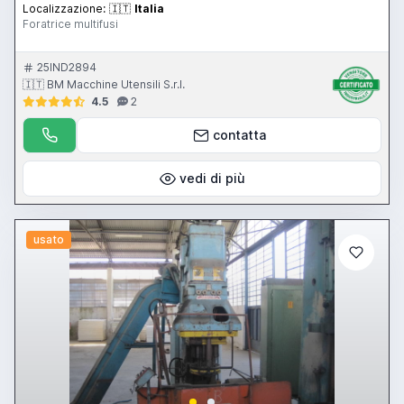
Localizzazione:
🇮🇹
Italia
Foratrice multifusi
25IND2894
🇮🇹 BM Macchine Utensili S.r.l.
4.5
2
contatta
vedi di più
usato