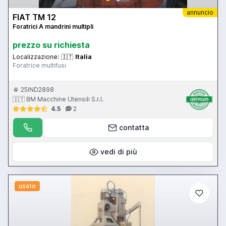
annuncio
FIAT TM 12
Foratrici A mandrini multipli
prezzo su richiesta
Localizzazione:
🇮🇹
Italia
Foratrice multifusi
25IND2898
🇮🇹 BM Macchine Utensili S.r.l.
4.5
2
contatta
vedi di più
usato