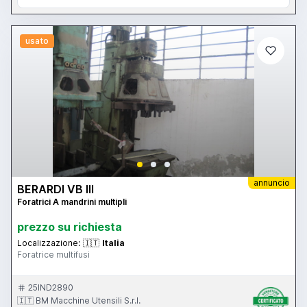
usato
annuncio
BERARDI VB III
Foratrici A mandrini multipli
prezzo su richiesta
Localizzazione:
🇮🇹
Italia
Foratrice multifusi
25IND2890
🇮🇹 BM Macchine Utensili S.r.l.