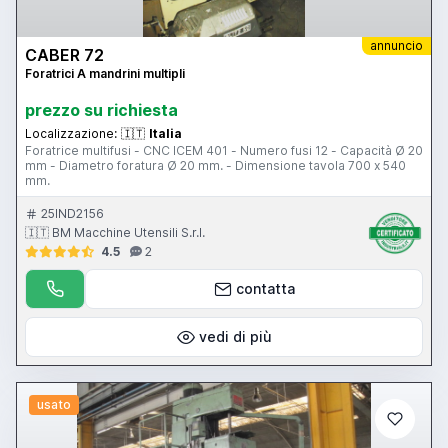
annuncio
CABER 72
Foratrici A mandrini multipli
prezzo su richiesta
Localizzazione:
🇮🇹
Italia
Foratrice multifusi - CNC ICEM 401 - Numero fusi 12 - Capacità Ø 20
mm - Diametro foratura Ø 20 mm. - Dimensione tavola 700 x 540
mm.
25IND2156
🇮🇹 BM Macchine Utensili S.r.l.
4.5
2
contatta
vedi di più
usato