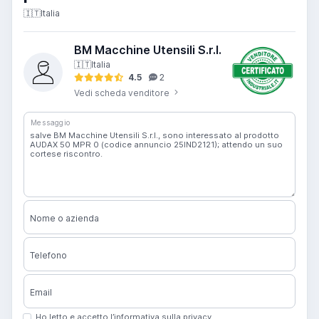
🇮🇹
Italia
BM Macchine Utensili S.r.l.
🇮🇹
Italia
4.5
2
Vedi scheda venditore
Messaggio
Nome o azienda
Telefono
Email
Ho letto e accetto l’informativa sulla privacy