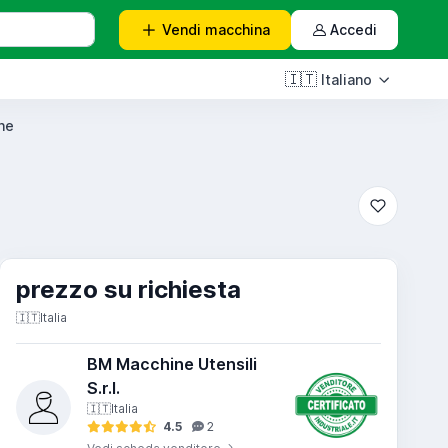
Vendi
macchina
Accedi
🇮🇹
Italiano
he
prezzo su richiesta
🇮🇹
Italia
BM Macchine Utensili
S.r.l.
🇮🇹
Italia
4.5
2