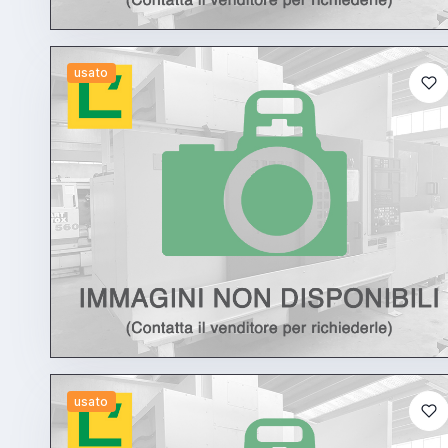
usato
usato