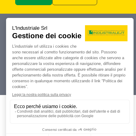
Industriale.it
Il tuo portale di riferimento per
compravendita, aste e liquidazioni di
macchine utensili e macchinari
industriali.
Dati Legali
L'industriale s.r.l.
P. IVA: 12212870153
Codice Fiscale: 12212870153