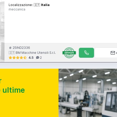
Localizzazione:
🇮🇹
Italia
meccanica
25IND2336
🇮🇹 BM Macchine Utensili S.r.l.
4.5
2
r
 ultime