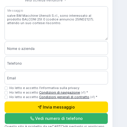
Vedi scheda venditore
Messaggio
Nome o azienda
Telefono
Email
Ho letto e accetto l’informativa sulla privacy
Ho letto e accetto
Condizioni di navigazione
*
(v1)
Ho letto e accetto
Condizioni generali di contratto
*
(v1)
Invia messaggio
Vedi numero di telefono
Questo sito è protetto da reCAPTCHA pertanto si applicano