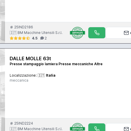
25IND2186
🇮🇹 BM Macchine Utensili S.r.l.
4.5
2
DALLE MOLLE 63t
Presse stampaggio lamiera Presse meccaniche Altre
Localizzazione:
🇮🇹
Italia
meccanica
25IND2224
🇮🇹 BM Macchine Utensili S.r.l.