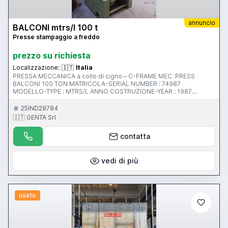
annuncio
BALCONI mtrs/l 100 t
Presse stampaggio a freddo
prezzo su richiesta
Localizzazione:
🇮🇹
Italia
PRESSA MECCANICA a collo di cigno – C-FRAME MEC. PRESS
BALCONI 100 TON MATRICOLA-SERIAL NUMBER : 74987
MODELLO-TYPE : MTRS/L ANNO COSTRUZIONE-YEAR : 1987
CORSA REGOLABILE-STROKE ADJ : mm.20-180 REGOLAZIONE-
ADJ : mm.100 COLPI MIN-STROKES PER MIN : 57 TAVOLA – TABLE :
25IND28784
mm.1000 X 650 MAZZA-RAM : mm.550 X 400 POTENZA MOTORE-
🇮🇹 GENTA Srl
MAIN MOTOR : HP.10 PESO/WEIGHT : KG.5000
contatta
vedi di più
usato