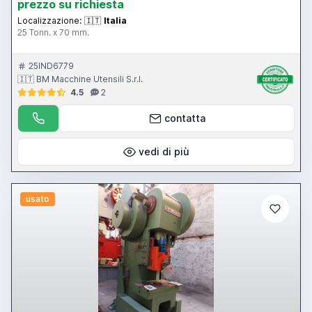
prezzo su richiesta
Localizzazione:
🇮🇹
Italia
25 Tonn. x 70 mm.
25IND6779
🇮🇹 BM Macchine Utensili S.r.l.
4.5
2
contatta
vedi di più
usato