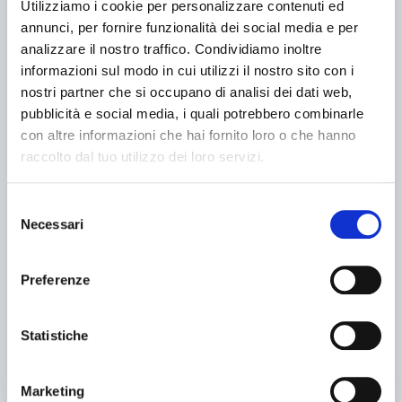
Utilizziamo i cookie per personalizzare contenuti ed
annunci, per fornire funzionalità dei social media e per
analizzare il nostro traffico. Condividiamo inoltre
informazioni sul modo in cui utilizzi il nostro sito con i
nostri partner che si occupano di analisi dei dati web,
pubblicità e social media, i quali potrebbero combinarle
con altre informazioni che hai fornito loro o che hanno
raccolto dal tuo utilizzo dei loro servizi.
annuncio
BROSI k50
Presse stampaggio a freddo
Selezione
prezzo su richiesta
Necessari
del
Localizzazione:
🇮🇹
Italia
consenso
idraulica a raddrizzare
Preferenze
25IND194
mtt
Statistiche
contatta
vedi di più
Marketing