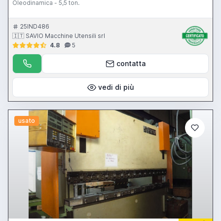
Oleodinamica - 5,5 ton.
25IND486
🇮🇹 SAVIO Macchine Utensili srl
4.8
5
contatta
vedi di più
usato