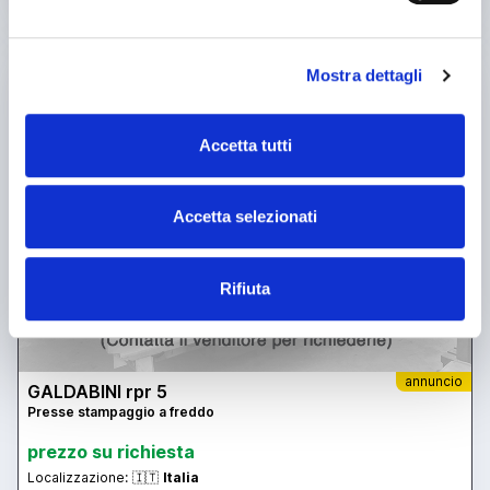
usato
Mostra dettagli
Accetta tutti
Accetta selezionati
Rifiuta
annuncio
GALDABINI rpr 5
Presse stampaggio a freddo
prezzo su richiesta
Localizzazione:
🇮🇹
Italia