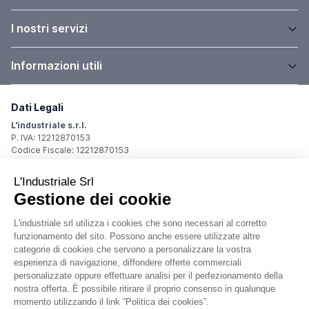
I nostri servizi
Informazioni utili
Dati Legali
L'industriale s.r.l.
P. IVA: 12212870153
Codice Fiscale: 12212870153
Sede Legale
Via Carlo Dolci, 32
20148 Milano (MI)
Italy
Registro Imprese
Iscrizione R.I.: 12212870153
REA: MI-1539011
Capitale sociale: Euro 10.400,00 i.v.