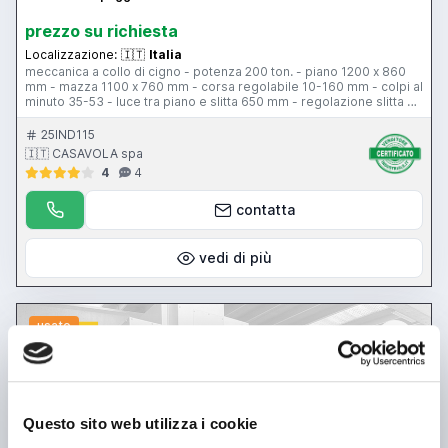
prezzo su richiesta
Localizzazione:
🇮🇹
Italia
meccanica a collo di cigno - potenza 200 ton. - piano 1200 x 860
mm - mazza 1100 x 760 mm - corsa regolabile 10-160 mm - colpi al
minuto 35-53 - luce tra piano e slitta 650 mm - regolazione slitta 70
mm - motore principale 25 hp - motore principale 25 hp -
premilamiera 30 ton. - corsa premilamiera 100 mm
25IND115
🇮🇹 CASAVOLA spa
4
4
contatta
vedi di più
usato
Questo sito web utilizza i cookie