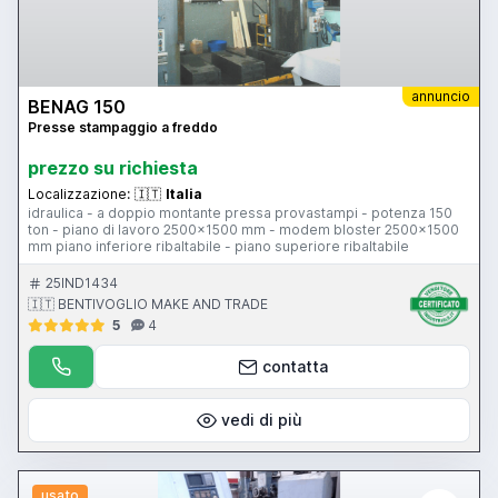
annuncio
BENAG 150
Presse stampaggio a freddo
prezzo su richiesta
Localizzazione:
🇮🇹
Italia
idraulica - a doppio montante pressa provastampi - potenza 150
ton - piano di lavoro 2500x1500 mm - modem bloster 2500x1500
mm piano inferiore ribaltabile - piano superiore ribaltabile
25IND1434
🇮🇹 BENTIVOGLIO MAKE AND TRADE
5
4
contatta
vedi di più
usato