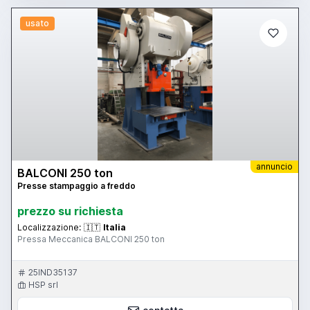
PESO/WEIGHT KG 35000 Macchina compresa di cabina
insonorizzata disegni tecnici schemi elettrici ASPO + CALANDRA +
usato
AVANZAMENTO
annuncio
BALCONI 250 ton
Presse stampaggio a freddo
prezzo su richiesta
Localizzazione:
🇮🇹
Italia
Pressa Meccanica BALCONI 250 ton
25IND35137
HSP srl