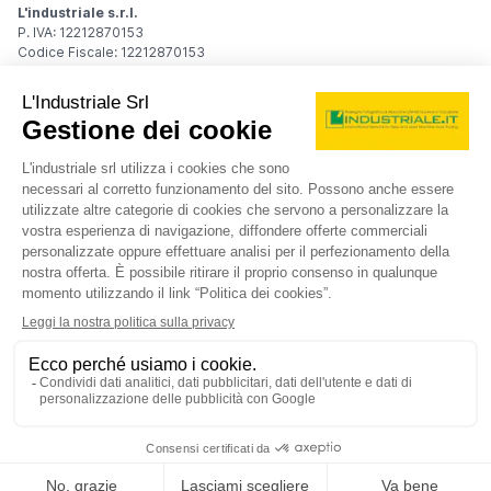
L'industriale s.r.l.
P. IVA: 12212870153
Codice Fiscale: 12212870153
Sede Legale
Via Carlo Dolci, 32
20148 Milano (MI)
Italy
Registro Imprese
Iscrizione R.I.: 12212870153
REA: MI-1539011
Capitale sociale: Euro 10.400,00 i.v.
Contatti
info@industriale.it
PEC:
industriale@pec.industriale.it
02 8969 3116
© 2026 L'industriale s.r.l. - Tutti i diritti riservati
Informativa privacy - Cookie
|
Condizioni di navigazione
|
Condizioni generali di contratto