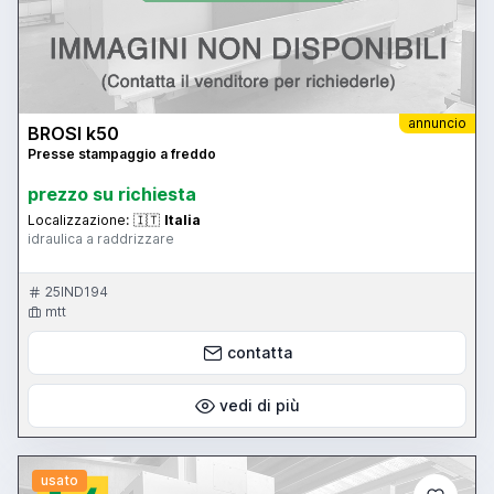
annuncio
BROSI k50
Presse stampaggio a freddo
prezzo su richiesta
Localizzazione:
🇮🇹
Italia
idraulica a raddrizzare
25IND194
mtt
contatta
vedi di più
usato