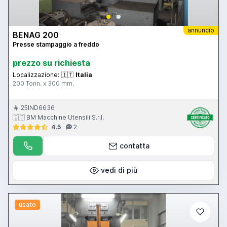
annuncio
BENAG 200
Presse stampaggio a freddo
prezzo su richiesta
Localizzazione:
🇮🇹
Italia
200 Tonn. x 300 mm.
25IND6636
🇮🇹 BM Macchine Utensili S.r.l.
4.5
2
contatta
vedi di più
usato