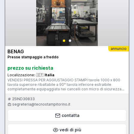
annuncio
BENAG
Presse stampaggio a freddo
prezzo su richiesta
Localizzazione:
🇮🇹
Italia
VENDESI PRESSA PER AGGIUSTAGGIO STAMPI tavole 1000 x 800
tavola superiore ribaltabile a 90° tavola inferiore estraibile
completamente equipaggiata nei cancelli con micro di sicurezza
Trattativa privata, sé interessati telefonare tel. 011/9084899 – Cell.
348-3938136
25IND30833
segreteria@tecnostampitorino.it
contatta
vedi di più