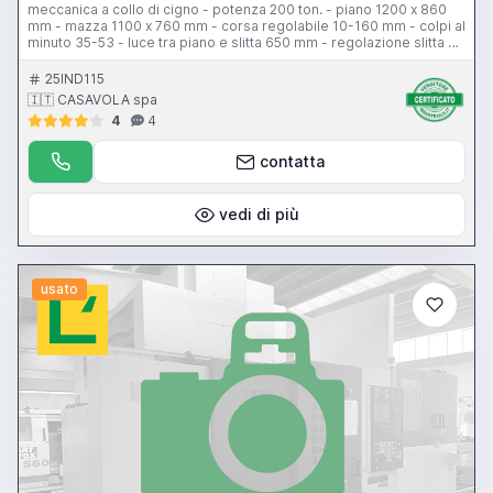
meccanica a collo di cigno - potenza 200 ton. - piano 1200 x 860
mm - mazza 1100 x 760 mm - corsa regolabile 10-160 mm - colpi al
minuto 35-53 - luce tra piano e slitta 650 mm - regolazione slitta 70
mm - motore principale 25 hp - motore principale 25 hp -
premilamiera 30 ton. - corsa premilamiera 100 mm
25IND115
🇮🇹 CASAVOLA spa
4
4
contatta
vedi di più
usato