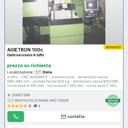
annuncio
AGIETRON 100c
Elettroerosioni A tuffo
prezzo su richiesta
Localizzazione:
🇮🇹
Italia
a tuffo - CNC AGIEMATIC - a immersione - dimensioni tavola
585x480 mm - portata tavola 600 kg - dimensioni vasca 820x585 -
corsa asse X 350 mm - corsa asse Y 250 mm - corsa asse Z 350
mm - distanza terra/tavola 480-130 mm - asse C - cambio lettrodo
15 posti 200 kg max - avanzamenti 720 mm/min - peso
25IND1388
780x500x220 mm
🇮🇹 BENTIVOGLIO MAKE AND TRADE
5
4
contatta