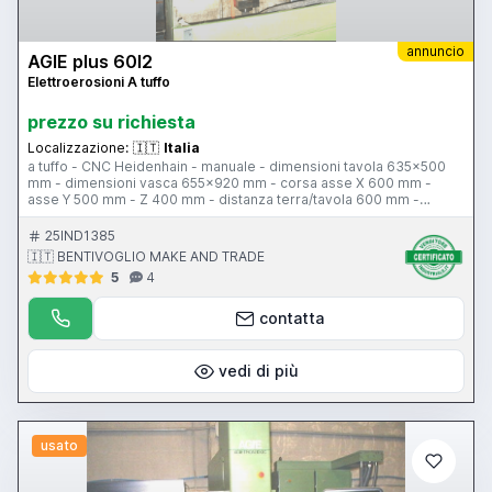
annuncio
AGIE plus 60l2
Elettroerosioni A tuffo
prezzo su richiesta
Localizzazione:
🇮🇹
Italia
a tuffo - CNC Heidenhain - manuale - dimensioni tavola 635x500
mm - dimensioni vasca 655x920 mm - corsa asse X 600 mm -
asse Y 500 mm - Z 400 mm - distanza terra/tavola 600 mm -
potenza 60 A - altezza liquido 400 mm
25IND1385
🇮🇹 BENTIVOGLIO MAKE AND TRADE
5
4
contatta
vedi di più
usato