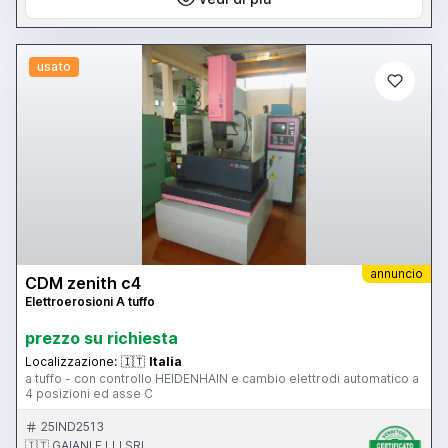
usato
annuncio
CDM zenith c4
Elettroerosioni A tuffo
prezzo su richiesta
Localizzazione:
🇮🇹
Italia
a tuffo - con controllo HEIDENHAIN e cambio elettrodi automatico a
4 posizioni ed asse C
25IND2513
🇮🇹 GAIANI F.LLI SRL