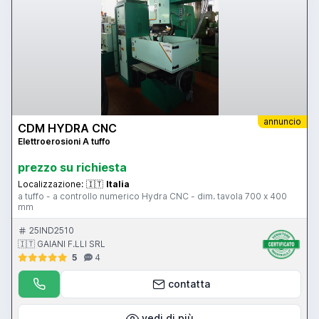
annuncio
CDM HYDRA CNC
Elettroerosioni A tuffo
prezzo su richiesta
Localizzazione:
🇮🇹
Italia
a tuffo - a controllo numerico Hydra CNC - dim. tavola 700 x 400
mm
25IND2510
🇮🇹 GAIANI F.LLI SRL
5
4
contatta
vedi di più