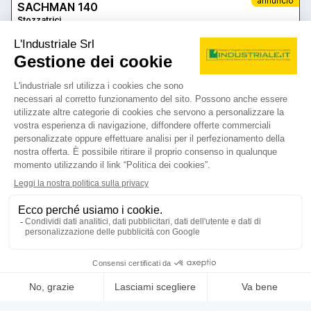
annuncio
SACHMAN 140
Stozzatrici
prezzo su richiesta
Localizzazione:
🇮🇹
Italia
CORSA 140 mm - Ø TAVOLA 300 mm - COMPLETA DI ARMADIO
CON ATTREZZATURA
25IND215
mtt
contatta
vedi di più
usato