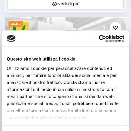
vedi di più
usato
Questo sito web utilizza i cookie
Utilizziamo i cookie per personalizzare contenuti ed
annunci, per fornire funzionalità dei social media e per
analizzare il nostro traffico. Condividiamo inoltre
informazioni sul modo in cui utilizzi il nostro sito con i
nostri partner che si occupano di analisi dei dati web,
pubblicità e social media, i quali potrebbero combinarle
con altre informazioni che hai fornito loro o che hanno
annuncio
MECOF cs 140
raccolto dal tuo utilizzo dei loro servizi.
Fresatrici Altre fresatrici
prezzo su richiesta