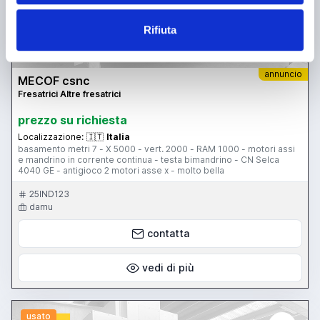
Rifiuta
annuncio
MECOF csnc
Fresatrici Altre fresatrici
prezzo su richiesta
Localizzazione:
🇮🇹
Italia
basamento metri 7 - X 5000 - vert. 2000 - RAM 1000 - motori assi
e mandrino in corrente continua - testa bimandrino - CN Selca
4040 GE - antigioco 2 motori asse x - molto bella
25IND123
damu
contatta
vedi di più
usato