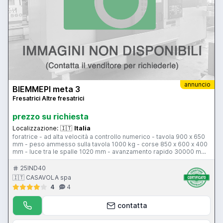
annuncio
BIEMMEPI meta 3
Fresatrici Altre fresatrici
prezzo su richiesta
Localizzazione:
🇮🇹
Italia
foratrice - ad alta velocità a controllo numerico - tavola 900 x 650
mm - peso ammesso sulla tavola 1000 kg - corse 850 x 600 x 400
mm - luce tra le spalle 1020 mm - avanzamento rapido 30000 mm
al minuto – velocità elettromandrino 30000 giri al minuto - motore
elettromandrino 10 kW - cono ISO 30 - magazzino utensili 14
25IND40
posizioni - controllo numerico BMPDIGIT
🇮🇹 CASAVOLA spa
4
4
contatta