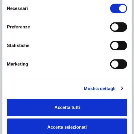
Selezione
Localizzazione:
🇮🇹
Italia
Necessari
del
X 10300 - Z 1700 - Y 1000 - CN Selca 4040 GE - testa birotativa c.u.
60 posti - giri mandrino 2000
consenso
25IND122
Preferenze
damu
contatta
Statistiche
vedi di più
Marketing
usato
Mostra dettagli
Accetta tutti
Accetta selezionati