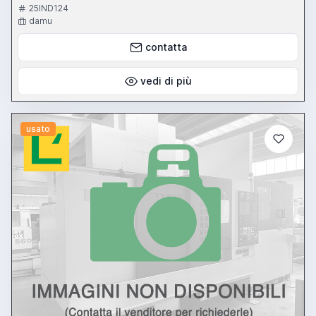
25IND124
damu
contatta
vedi di più
usato