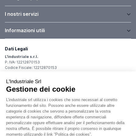
I nostri servizi
Informazioni utili
Dati Legali
L'industriale s.r.l.
P. IVA: 12212870153
Codice Fiscale: 12212870153
Sede Legale
Via Carlo Dolci, 32
20148 Milano (MI)
Italy
Registro Imprese
Iscrizione R.I.: 12212870153
REA: MI-1539011
Capitale sociale: Euro 10.400,00 i.v.