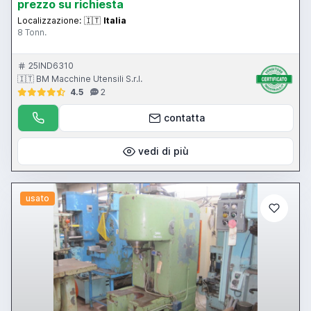
prezzo su richiesta
Localizzazione:
🇮🇹
Italia
8 Tonn.
25IND6310
🇮🇹 BM Macchine Utensili S.r.l.
4.5
2
contatta
vedi di più
usato