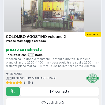
annuncio
COLOMBO AGOSTINO vulcano 2
Presse stampaggio a freddo
prezzo su richiesta
Localizzazione:
🇮🇹
Italia
meccanica - a doppio montante - potenza 315 ton . n. 2 bielle -
piano di lavoro 2200x1400 mm - passaggio tra le spalle 2200 mm -
distanza piano mazza 800 mm - cuscino inferiore corsa 200 mm
80 ton - 17 colpi al minuto - corsa slitta 400 mm - dimensione
mazza 2350x1100 mm - regolazione mazza 120 mm - peso 50200
25IND1511
kg - potenza motore generale 40 CV
🇮🇹 BENTIVOGLIO MAKE AND TRADE
5
4
contatta
vedi di più