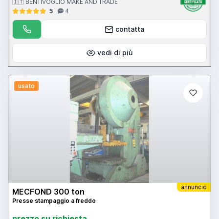
🇮🇹 BENTIVOGLIO MAKE AND TRADE
5
4
contatta
vedi di più
usato
annuncio
MECFOND 300 ton
Presse stampaggio a freddo
prezzo su richiesta