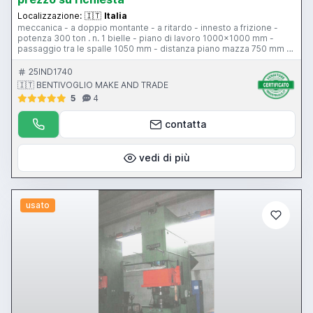
Localizzazione:
🇮🇹
Italia
meccanica - a doppio montante - a ritardo - innesto a frizione -
potenza 300 ton . n. 1 bielle - piano di lavoro 1000x1000 mm -
passaggio tra le spalle 1050 mm - distanza piano mazza 750 mm -
passaggio tra i montanti 600 mm - colpi al minuto 12 - corsa slitta
200 mm - dimensione mazza 1000x1000 mm regolazione mazza
25IND1740
100 mm - anno revisionata 2003 - impianto elettrico nuovo -
🇮🇹 BENTIVOGLIO MAKE AND TRADE
fotocellule
5
4
contatta
vedi di più
usato