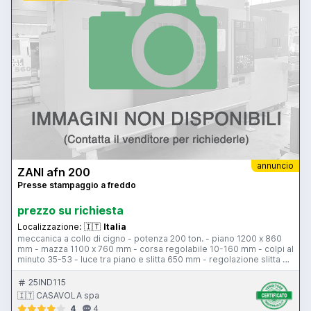
annuncio
ZANI afn 200
Presse stampaggio a freddo
prezzo su richiesta
Localizzazione:
🇮🇹
Italia
meccanica a collo di cigno - potenza 200 ton. - piano 1200 x 860
mm - mazza 1100 x 760 mm - corsa regolabile 10-160 mm - colpi al
minuto 35-53 - luce tra piano e slitta 650 mm - regolazione slitta 70
mm - motore principale 25 hp - motore principale 25 hp -
premilamiera 30 ton. - corsa premilamiera 100 mm
25IND115
🇮🇹 CASAVOLA spa
4
4