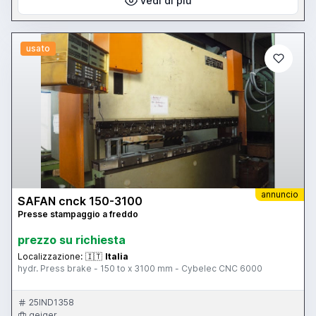
vedi di più
usato
annuncio
SAFAN cnck 150-3100
Presse stampaggio a freddo
prezzo su richiesta
Localizzazione:
🇮🇹
Italia
hydr. Press brake - 150 to x 3100 mm - Cybelec CNC 6000
25IND1358
geiger