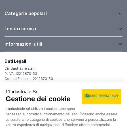
Categorie popolari
I nostri servizi
Informazioni utili
Dati Legali
L'industriale s.r.l.
P. IVA: 12212870153
Codice Fiscale: 12212870153
Sede Legale
Via Carlo Dolci, 32
20148 Milano (MI)
Italy
Registro Imprese
Iscrizione R.I.: 12212870153