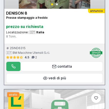
annuncio
DENISON 8
Presse stampaggio a freddo
prezzo su richiesta
Localizzazione:
🇮🇹
Italia
8 Tonn.
25IND6315
🇮🇹 BM Macchine Utensili S.r.l.
4.5
2
contatta
vedi di più
usato