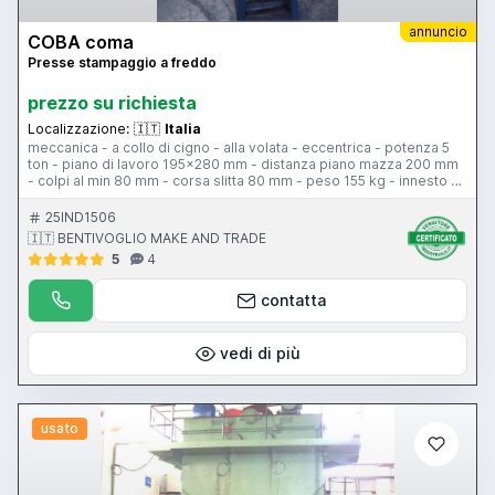
annuncio
COBA coma
Presse stampaggio a freddo
prezzo su richiesta
Localizzazione:
🇮🇹
Italia
meccanica - a collo di cigno - alla volata - eccentrica - potenza 5
ton - piano di lavoro 195x280 mm - distanza piano mazza 200 mm
- colpi al min 80 mm - corsa slitta 80 mm - peso 155 kg - innesto ad
aria
25IND1506
🇮🇹 BENTIVOGLIO MAKE AND TRADE
5
4
contatta
vedi di più
usato