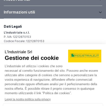
Informazioni utili
Dati Legali
L'industriale s.r.l.
P. IVA: 12212870153
Codice Fiscale: 12212870153
Sede Legale
Via Carlo Dolci, 32
20148 Milano (MI)
Italy
Registro Imprese
Iscrizione R.I.: 12212870153
REA: MI-1539011
Capitale sociale: Euro 10.400,00 i.v.
Contatti