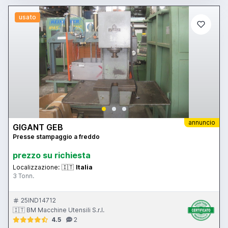
usato
annuncio
GIGANT GEB
Presse stampaggio a freddo
prezzo su richiesta
Localizzazione:
🇮🇹
Italia
3 Tonn.
25IND14712
🇮🇹 BM Macchine Utensili S.r.l.
4.5
2