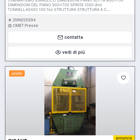
CINEMATISMO IDRAULICO DIMENSIONI PIANO SLITTA 800x700
DIMENSIONI DEL PIANO 900x700 SPINTA 1000 (Kn)
TONNELLAGGIO 100 Ton STRUTTURA STRUTTURA A C
www.ometpresse.com
25IND20294
OMET Presse
contatta
vedi di più
usato
annuncio