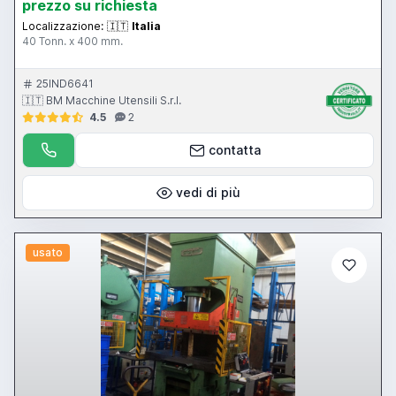
prezzo su richiesta
Localizzazione:
🇮🇹
Italia
40 Tonn. x 400 mm.
25IND6641
🇮🇹 BM Macchine Utensili S.r.l.
4.5
2
contatta
vedi di più
usato