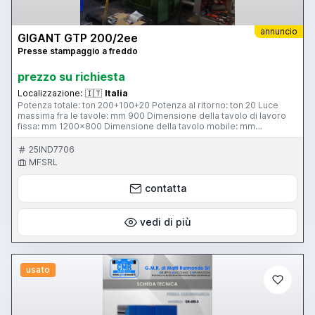
annuncio
GIGANT GTP 200/2ee
Presse stampaggio a freddo
prezzo su richiesta
Localizzazione:
🇮🇹
Italia
Potenza totale: ton 200+100+20 Potenza al ritorno: ton 20 Luce
massima fra le tavole: mm 900 Dimensione della tavolo di lavoro
fissa: mm 1200x800 Dimensione della tavolo mobile: mm
1200x700 Premilamiera: n. 2 - potenza ton 100 - corsa mm 300
dimensione della tavola premilamiera mm 840x640 Estrattore
25IND7706
meccanico: ton 20 - corsa estrattore: mm 100 Peso totale: ton 13,2
MFSRL
contatta
vedi di più
usato