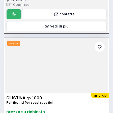
prezzo su richiesta
Localizzazione:
🇮🇹
Italia
per piani con due mole contrapposte - diametro mole 600 mm a 2
teste opposte
25IND3677
🇮🇹 Cucchi spa
contatta
vedi di più
usato