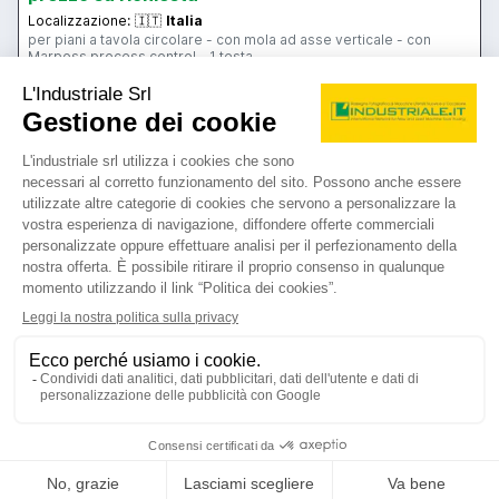
annuncio
GIUSTINA rp 1000
Rettificatrici Per scopi specifici
prezzo su richiesta
Localizzazione:
🇮🇹
Italia
per piani a tavola circolare - con mola ad asse verticale - con
Marposs process control - 1 testa
25IND3679
🇮🇹 Cucchi spa
contatta
vedi di più
usato