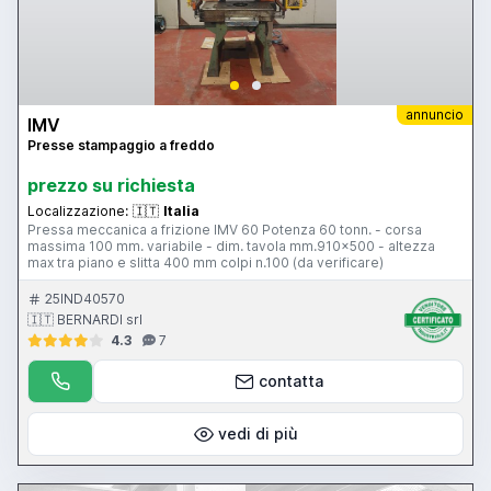
annuncio
IMV
Presse stampaggio a freddo
prezzo su richiesta
Localizzazione:
🇮🇹
Italia
Pressa meccanica a frizione IMV 60 Potenza 60 tonn. - corsa
massima 100 mm. variabile - dim. tavola mm.910x500 - altezza
max tra piano e slitta 400 mm colpi n.100 (da verificare)
25IND40570
🇮🇹 BERNARDI srl
4.3
7
contatta
vedi di più