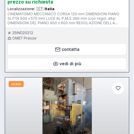
prezzo su richiesta
Localizzazione:
🇮🇹
Italia
CINEMATISMO MECCANICO CORSA 120 mm DIMENSIONI PIANO
SLITTA 900 x 570 mm LUCE AL P.M.S 390 mm (con regol. alta)
DIMENSIONI DEL PIANO 900 x 600 mm REGOLAZIONE DELLA
MAZZA 80 mm SPINTA 100 ton (1000kN) STATO RIGENERATO
TONNELLAGGIO 100 ton STRUTTURA STRUTTURA A C N.B.:La foto
25IND20212
rappresenta lo stato attuale della macchina. Prima della vendita
OMET Presse
saranno applicati adeguati dispositivi di protezione.
contatta
vedi di più
usato