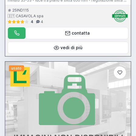
minuto 35-53 - luce tra piano e slitta 650 mm - regolazione slitta 70
mm - motore principale 25 hp - motore principale 25 hp -
premilamiera 30 ton. - corsa premilamiera 100 mm
25IND115
🇮🇹 CASAVOLA spa
4
4
contatta
vedi di più
usato