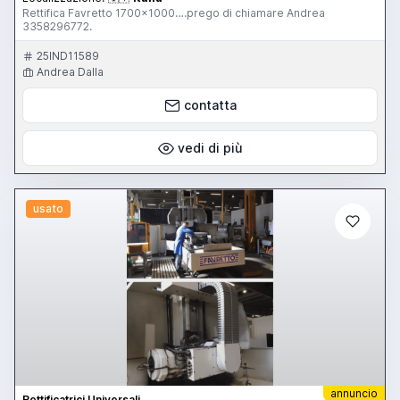
Rettifica Favretto 1700x1000….prego di chiamare Andrea
3358296772.
25IND11589
Andrea Dalla
contatta
vedi di più
usato
annuncio
Rettificatrici Universali