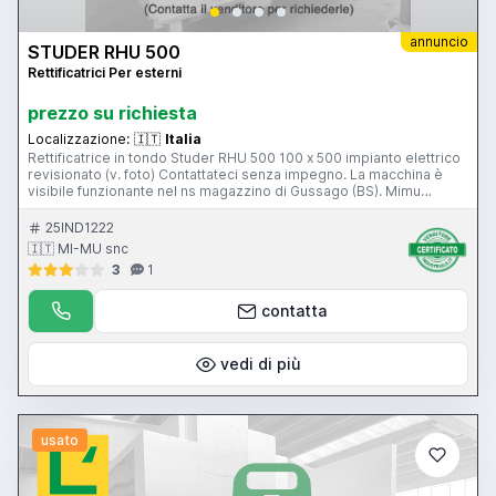
annuncio
STUDER RHU 500
Rettificatrici Per esterni
prezzo su richiesta
Localizzazione:
🇮🇹
Italia
Rettificatrice in tondo Studer RHU 500 100 x 500 impianto elettrico
revisionato (v. foto) Contattateci senza impegno. La macchina è
visibile funzionante nel ns magazzino di Gussago (BS). Mimu
Macchine Utensili Rundschleifmaschine Cylindrical grinding
machine Rectifieuse cylindrique
25IND1222
🇮🇹 MI-MU snc
3
1
contatta
vedi di più
usato