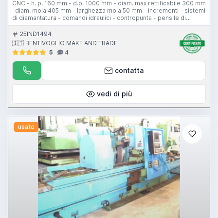
CNC - h. p. 160 mm - d.p. 1000 mm - diam. max rettificabile 300 mm
-diam. mola 405 mm - larghezza mola 50 mm - incrementi - sistemi
di diamantatura - comandi idraulici - contropunta - pensile di
comando - depuratore a tessuto - protezione antinfortunistica -
MARPOSS ZE2
25IND1494
🇮🇹 BENTIVOGLIO MAKE AND TRADE
5
4
contatta
vedi di più
usato