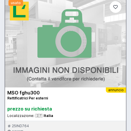
usato
annuncio
MSO fghu300
Rettificatrici Per esterni
prezzo su richiesta
Localizzazione:
🇮🇹
Italia
25IND764