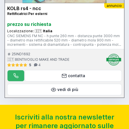
annuncio
KOLB rs4 - ncc
Rettificatrici Per esterni
prezzo su richiesta
Localizzazione:
🇮🇹
Italia
CNC SIEMENS FM NC - h punte 260 mm - distanza punte 3000 mm
- diametro max rettificabile 520 mm - diametro mola 900 mm -
incrementi - sistema di diamantatura - contropunta - potenza mola
18 kw
25IND1692
🇮🇹 BENTIVOGLIO MAKE AND TRADE
5
4
contatta
vedi di più
Iscriviti alla nostra newsletter
per rimanere aggiornato sulle