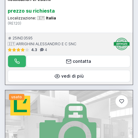
prezzo su richiesta
Localizzazione:
🇮🇹
Italia
(RE120)
25IND3595
🇮🇹 ARRIGHINI ALESSANDRO E C SNC
4.3
4
contatta
vedi di più
usato