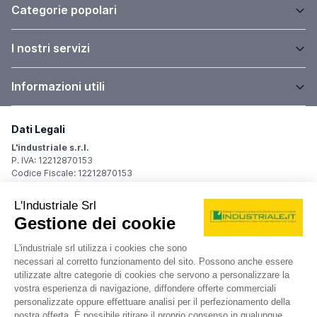
Categorie popolari
I nostri servizi
Informazioni utili
Dati Legali
L'industriale s.r.l.
P. IVA: 12212870153
Codice Fiscale: 12212870153
Sede Legale
Via Carlo Dolci, 32
20148 Milano (MI)
Italy
Registro Imprese
Iscrizione R.I.: 12212870153
REA: MI-1539011
Capitale sociale: Euro 10.400,00 i.v.