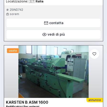
Localizzazione:
🇮🇹
Italia
25IND742
sorem
contatta
vedi di più
usato
annuncio
KARSTEN B ASM 1600
Rettificatrici Per esterni