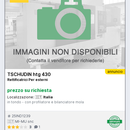
annuncio
TSCHUDIN htg 430
Rettificatrici Per esterni
prezzo su richiesta
Localizzazione:
🇮🇹
Italia
in tondo - con profilatore e bilanciatore mola
25IND1239
🇮🇹 MI-MU snc
3
1