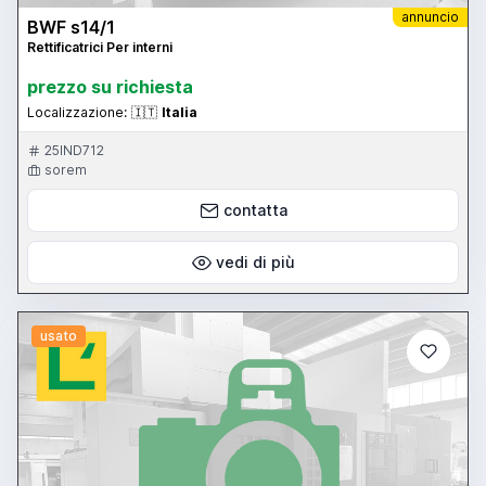
annuncio
BWF s14/1
Rettificatrici Per interni
prezzo su richiesta
Localizzazione:
🇮🇹
Italia
25IND712
sorem
contatta
vedi di più
usato