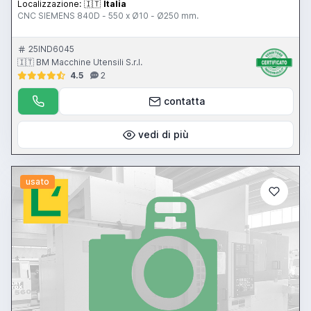
Localizzazione:
🇮🇹
Italia
CNC SIEMENS 840D - 550 x Ø10 - Ø250 mm.
25IND6045
🇮🇹 BM Macchine Utensili S.r.l.
4.5
2
contatta
vedi di più
usato