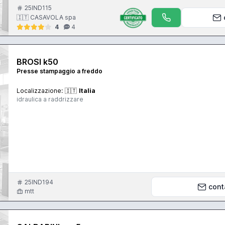
25IND115
🇮🇹 CASAVOLA spa
4
4
BROSI k50
Presse stampaggio a freddo
Localizzazione:
🇮🇹
Italia
idraulica a raddrizzare
25IND194
cont
mtt