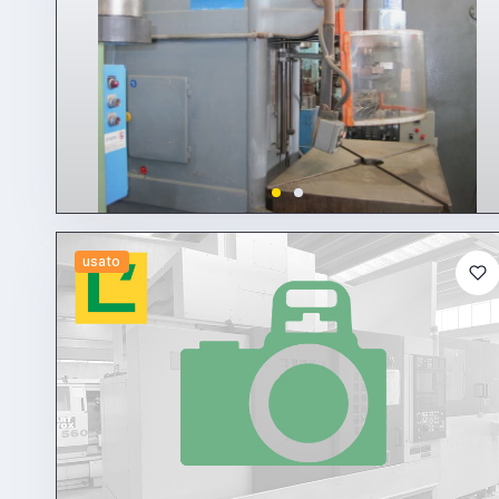
usato