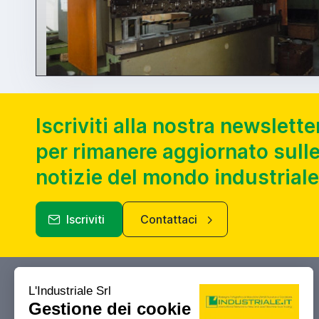
Iscriviti alla nostra newslette
per rimanere aggiornato sulle
notizie del mondo industriale
Iscriviti
Contattaci
Industriale.it