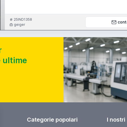
25IND1358
cont
geiger
r
 ultime
Categorie popolari
I nostri