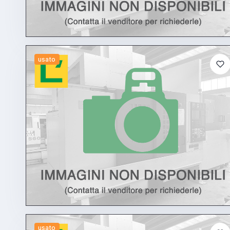
usato
usato