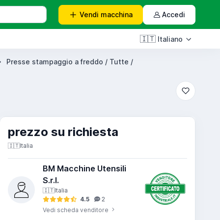
Vendi
macchina
Accedi
🇮🇹
Italiano
Presse stampaggio a freddo / Tutte /
prezzo su richiesta
🇮🇹
Italia
BM Macchine Utensili
S.r.l.
🇮🇹
Italia
4.5
2
Vedi scheda venditore