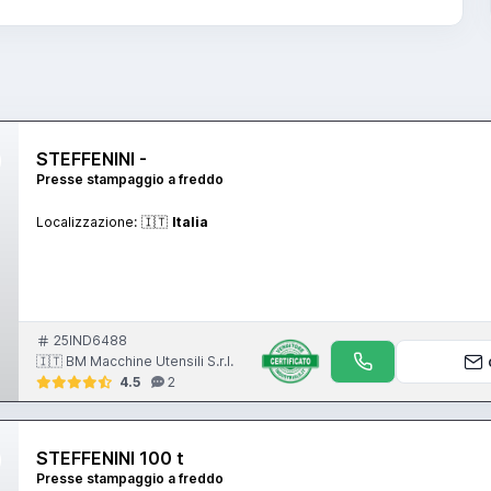
STEFFENINI -
Presse stampaggio a freddo
Localizzazione:
🇮🇹
Italia
25IND6488
🇮🇹 BM Macchine Utensili S.r.l.
4.5
2
STEFFENINI 100 t
Presse stampaggio a freddo