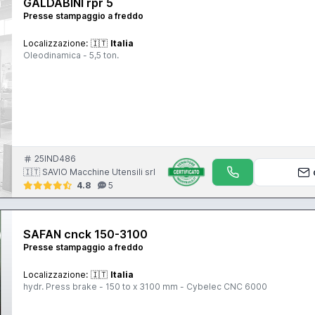
GALDABINI rpr 5
Presse stampaggio a freddo
Localizzazione:
🇮🇹
Italia
Oleodinamica - 5,5 ton.
25IND486
🇮🇹 SAVIO Macchine Utensili srl
4.8
5
SAFAN cnck 150-3100
Presse stampaggio a freddo
Localizzazione:
🇮🇹
Italia
hydr. Press brake - 150 to x 3100 mm - Cybelec CNC 6000