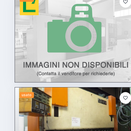
usato