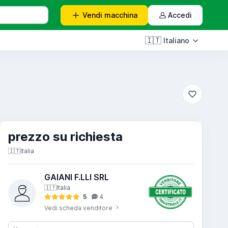
Vendi
macchina
Accedi
🇮🇹
Italiano
prezzo su richiesta
🇮🇹
Italia
GAIANI F.LLI SRL
🇮🇹
Italia
5
4
Vedi scheda venditore