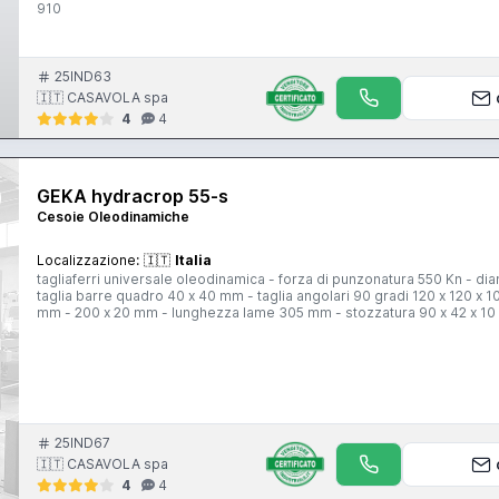
910
25IND63
🇮🇹 CASAVOLA spa
4
4
GEKA hydracrop 55-s
Cesoie Oleodinamiche
Localizzazione:
🇮🇹
Italia
tagliaferri universale oleodinamica - forza di punzonatura 550 Kn - d
taglia barre quadro 40 x 40 mm - taglia angolari 90 gradi 120 x 120 x 1
mm - 200 x 20 mm - lunghezza lame 305 mm - stozzatura 90 x 42 x 1
25IND67
🇮🇹 CASAVOLA spa
4
4