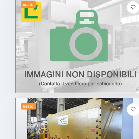
usato
usato