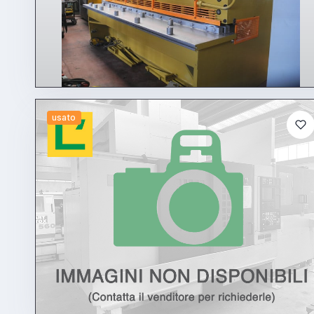
usato