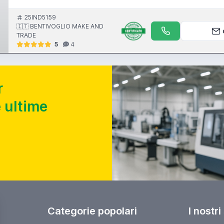
25IND5159
🇮🇹 BENTIVOGLIO MAKE AND
TRADE
5
4
r
 ultime
Categorie popolari
I nostri