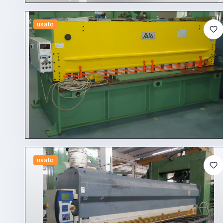
usato
usato