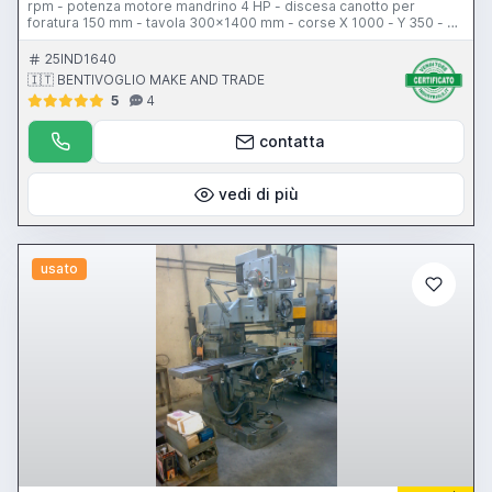
rpm - potenza motore mandrino 4 HP - discesa canotto per
foratura 150 mm - tavola 300x1400 mm - corse X 1000 - Y 350 - Z
500 mm - pensile di comando
25IND1640
🇮🇹 BENTIVOGLIO MAKE AND TRADE
5
4
contatta
vedi di più
usato