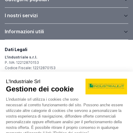
I nostri servizi
Informazioni utili
Dati Legali
L'industriale s.r.l.
P. IVA: 12212870153
Codice Fiscale: 12212870153
Sede Legale
Via Carlo Dolci, 32
20148 Milano (MI)
Italy
Registro Imprese
Iscrizione R.I.: 12212870153
REA: MI-1539011
Capitale sociale: Euro 10.400,00 i.v.