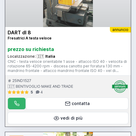
annuncio
DART dl 8
Fresatrici A testa veloce
prezzo su richiesta
Localizzazione:
🇮🇹
Italia
CNC - testa veloce orientabile 1 asse - attacco ISO 40 - velocita di
rotazione 65-4200 rpm - discesa canotto per foratura 130 mm -
mandrino frontale - attacco mandrino frontale ISO 40 - vel di
rotazione m.f. 32-1450 rpm - tavola 1300x350 mm - corsa asse X
1200 mm - Y 380 mm - Z 450 mm - protezione antinfortunistica
25IND1527
🇮🇹 BENTIVOGLIO MAKE AND TRADE
5
4
contatta
vedi di più