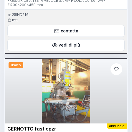
FRESATRICE A TESTA VELOCE SAIMP FV.OLA Corse : X-Y-
Z:700x200x450 mm
25IND216
mtt
contatta
vedi di più
usato
annuncio
CERNOTTO fast cpzr