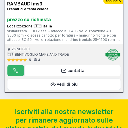
annuncio
RAMBAUDI ms3
Fresatrici A testa veloce
prezzo su richiesta
Localizzazione:
🇮🇹
Italia
visualizzata ELBO 2 assi - attacco ISO 40 - vel di rotazione 40-
3500 rpm - discesa canotto per foratura - mandrino frontale con
attacco ISO 50 - vel di rotazione mandrino frontale 25-1500 rpm -
tavola 300x1300 - corse assi X 1000 - Y 350 - Z 450 mm
25IND1910
🇮🇹 BENTIVOGLIO MAKE AND TRADE
5
4
contatta
vedi di più
Iscriviti alla nostra newsletter
per rimanere aggiornato sulle