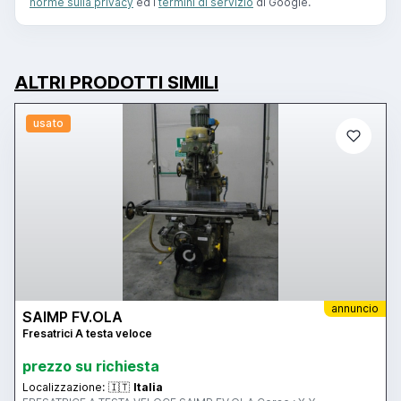
norme sulla privacy
ed i
termini di servizio
di Google.
ALTRI PRODOTTI SIMILI
usato
annuncio
SAIMP FV.OLA
Fresatrici A testa veloce
prezzo su richiesta
Localizzazione:
🇮🇹
Italia