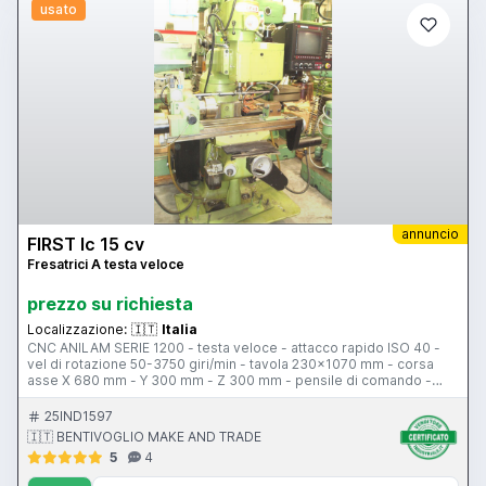
usato
annuncio
FIRST lc 15 cv
Fresatrici A testa veloce
prezzo su richiesta
Localizzazione:
🇮🇹
Italia
CNC ANILAM SERIE 1200 - testa veloce - attacco rapido ISO 40 -
vel di rotazione 50-3750 giri/min - tavola 230x1070 mm - corsa
asse X 680 mm - Y 300 mm - Z 300 mm - pensile di comando -
divisore a.p. 130 controllato da CNC
25IND1597
🇮🇹 BENTIVOGLIO MAKE AND TRADE
5
4