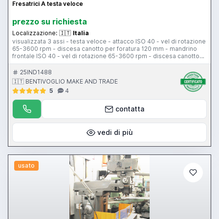
Fresatrici A testa veloce
prezzo su richiesta
Localizzazione:
🇮🇹
Italia
visualizzata 3 assi - testa veloce - attacco ISO 40 - vel di rotazione
65-3600 rpm - discesa canotto per foratura 120 mm - mandrino
frontale ISO 40 - vel di rotazione 65-3600 rpm - discesa canotto
per foratura 120 mm - mandrino frontale con attacco ISO 40 -
tavola 1400x350 mm - corsa asse X 700 mm - Y 300 mm - Z 500
25IND1488
mm - pensile di comando - protezione antinfortunistica
🇮🇹 BENTIVOGLIO MAKE AND TRADE
5
4
contatta
vedi di più
usato