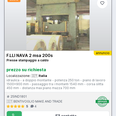
annuncio
F.LLI NAVA 2 msa 200s
Presse stampaggio a caldo
prezzo su richiesta
Localizzazione:
🇮🇹
Italia
idraulica - a doppio montante - potenza 250 ton - piano di lavoro
1500x900 mm - passaggio tra i montanti 1540 mm - corsa slitta
450 mm - distanza max piano mazza 700 mm
25IND1801
🇮🇹 BENTIVOGLIO MAKE AND TRADE
5
4
contatta