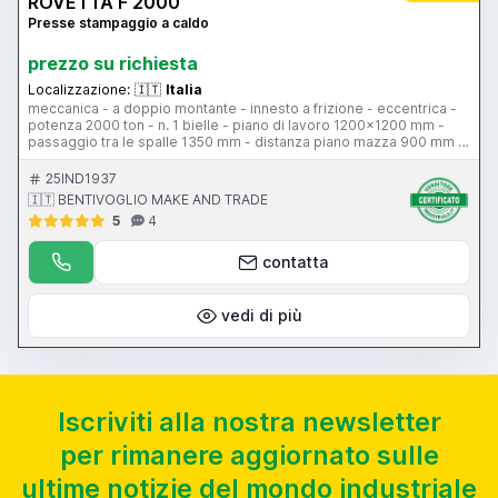
ROVETTA F 2000
Presse stampaggio a caldo
prezzo su richiesta
Localizzazione:
🇮🇹
Italia
meccanica - a doppio montante - innesto a frizione - eccentrica -
potenza 2000 ton - n. 1 bielle - piano di lavoro 1200x1200 mm -
passaggio tra le spalle 1350 mm - distanza piano mazza 900 mm -
colpi al minuto 75 - corsa slitta 300mm - dimensioni mazza
1000x1000 mm - per stampaggio a caldo
25IND1937
🇮🇹 BENTIVOGLIO MAKE AND TRADE
5
4
contatta
vedi di più
Iscriviti alla nostra newsletter
per rimanere aggiornato sulle
ultime notizie del mondo industriale