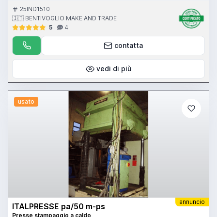
80 ton - 17 colpi al minuto - corsa slitta 400 mm - dimensione
mazza 2350x1100 mm - regolazione mazza 120 mm - peso 50200
25IND1510
kg - potenza motore generale 40 CV
🇮🇹 BENTIVOGLIO MAKE AND TRADE
5
4
contatta
vedi di più
usato
annuncio
ITALPRESSE pa/50 m-ps
Presse stampaggio a caldo