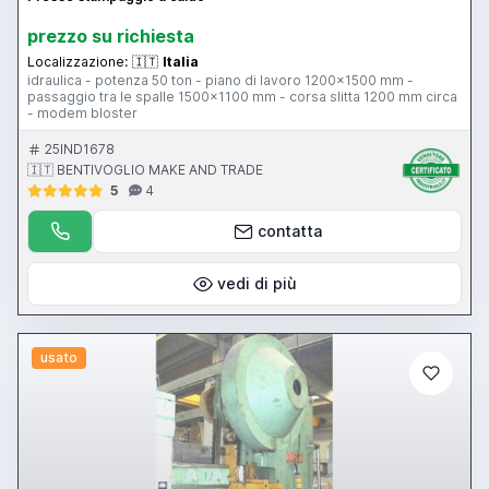
prezzo su richiesta
Localizzazione:
🇮🇹
Italia
idraulica - potenza 50 ton - piano di lavoro 1200x1500 mm -
passaggio tra le spalle 1500x1100 mm - corsa slitta 1200 mm circa
- modem bloster
25IND1678
🇮🇹 BENTIVOGLIO MAKE AND TRADE
5
4
contatta
vedi di più
usato