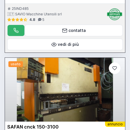
25IND485
🇮🇹 SAVIO Macchine Utensili srl
4.8
5
contatta
vedi di più
usato
annuncio
SAFAN cnck 150-3100