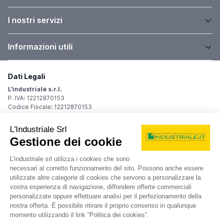
I nostri servizi
Informazioni utili
Dati Legali
L'industriale s.r.l.
P. IVA: 12212870153
Codice Fiscale: 12212870153
Sede Legale
Via Carlo Dolci, 32
20148 Milano (MI)
Italy
Registro Imprese
Iscrizione R.I.: 12212870153
REA: MI-1539011
Capitale sociale: Euro 10.400,00 i.v.