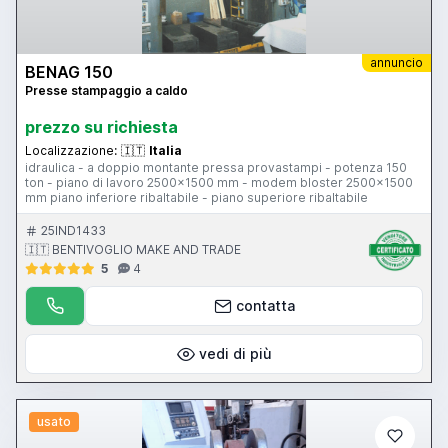
annuncio
BENAG 150
Presse stampaggio a caldo
prezzo su richiesta
Localizzazione:
🇮🇹
Italia
idraulica - a doppio montante pressa provastampi - potenza 150
ton - piano di lavoro 2500x1500 mm - modem bloster 2500x1500
mm piano inferiore ribaltabile - piano superiore ribaltabile
25IND1433
🇮🇹 BENTIVOGLIO MAKE AND TRADE
5
4
contatta
vedi di più
usato