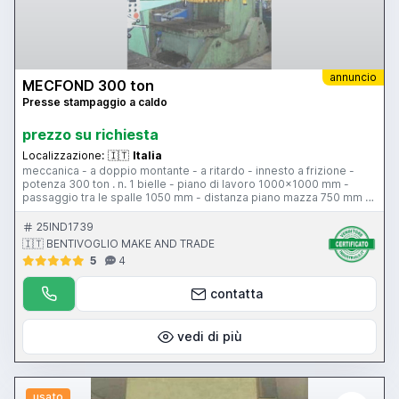
annuncio
MECFOND 300 ton
Presse stampaggio a caldo
prezzo su richiesta
Localizzazione:
🇮🇹
Italia
meccanica - a doppio montante - a ritardo - innesto a frizione -
potenza 300 ton . n. 1 bielle - piano di lavoro 1000x1000 mm -
passaggio tra le spalle 1050 mm - distanza piano mazza 750 mm -
passaggio tra i montanti 600 mm - colpi al minuto 12 - corsa slitta
200 mm - dimensione mazza 1000x1000 mm regolazione mazza
25IND1739
100 mm - anno revisionata 2003 - impianto elettrico nuovo -
🇮🇹 BENTIVOGLIO MAKE AND TRADE
fotocellule
5
4
contatta
vedi di più
usato