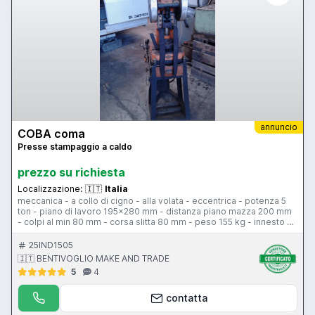
annuncio
COBA coma
Presse stampaggio a caldo
prezzo su richiesta
Localizzazione:
🇮🇹
Italia
meccanica - a collo di cigno - alla volata - eccentrica - potenza 5
ton - piano di lavoro 195x280 mm - distanza piano mazza 200 mm
- colpi al min 80 mm - corsa slitta 80 mm - peso 155 kg - innesto ad
aria
25IND1505
🇮🇹 BENTIVOGLIO MAKE AND TRADE
5
4
contatta