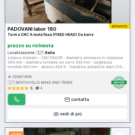
annuncio
PADOVANI labor 180
Torni a CNC A testa fissa (FIXED HEAD) Da barra
prezzo su richiesta
Localizzazione:
🇮🇹
Italia
a banco inclinato - CNC FAGOR - diametro ammesso in rotazione
400 mm - diametro tornibile sul carro 340 mm - lunghezza
tornibile 550 mm - attacco ASA 6 - mandrino autoblock diam 210
mm - passaggio barra 52 mm - torretta duplomatic-morari -
numero 8 utensili - contropunta manuale - tipologia di scorrimento
25IND1858
guide piane - evacuatore trucioli
🇮🇹 BENTIVOGLIO MAKE AND TRADE
5
4
contatta
vedi di più
usato