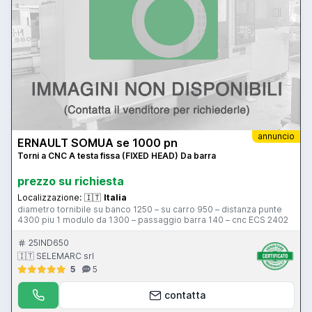
annuncio
ERNAULT SOMUA se 1000 pn
Torni a CNC A testa fissa (FIXED HEAD) Da barra
prezzo su richiesta
Localizzazione:
🇮🇹
Italia
diametro tornibile su banco 1250 – su carro 950 – distanza punte
4300 piu 1 modulo da 1300 – passaggio barra 140 – cnc ECS 2402
25IND650
🇮🇹 SELEMARC srl
5
5
contatta