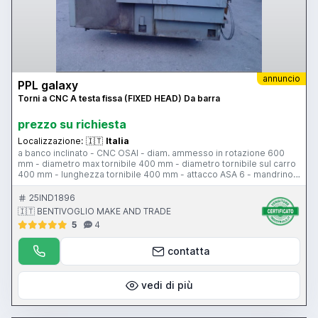
annuncio
PPL galaxy
Torni a CNC A testa fissa (FIXED HEAD) Da barra
prezzo su richiesta
Localizzazione:
🇮🇹
Italia
a banco inclinato - CNC OSAI - diam. ammesso in rotazione 600
mm - diametro max tornibile 400 mm - diametro tornibile sul carro
400 mm - lunghezza tornibile 400 mm - attacco ASA 6 - mandrino
portapinze - passaggio barra 50 mm - potenza motore 14 HP -
velocita di rotazione 0-3100 rpm - torretta - numero utensili 7 -
25IND1896
corsa sse X carro 233 mm - corsa asse Z longitudinale 415 mm -
🇮🇹 BENTIVOGLIO MAKE AND TRADE
rapidi assi X 5 m/min - Z 10 m/min
5
4
contatta
vedi di più