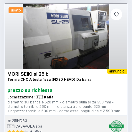
usato
annuncio
MORI SEIKI sl 25 b
Torni a CNC A testa fissa (FIXED HEAD) Da barra
prezzo su richiesta
Localizzazione:
🇮🇹
Italia
diametro sul bancale 520 mm - diametro sulla slitta 350 mm -
diametro tornibile 260 mm - distanza tra le punte 625 mm -
lunghezza tornibile 530 mm - corsa asse longitudinale Z 590 mm -
corsa asse trasversale X 160 mm - passaggio barra 80 mm –
velocità mandrino 35-3500 giri al minuto - avanzamento rapido
25IND83
asse X 12000 mm/min - avanzamento rapido asse Z 15000 mm/min
🇮🇹 CASAVOLA spa
- attacco mandrino A2-6 - torretta 12 posizioni - evacuatore trucioli
4
4