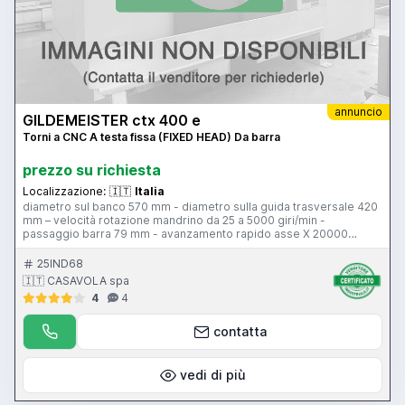
annuncio
GILDEMEISTER ctx 400 e
Torni a CNC A testa fissa (FIXED HEAD) Da barra
prezzo su richiesta
Localizzazione:
🇮🇹
Italia
diametro sul banco 570 mm - diametro sulla guida trasversale 420
mm – velocità rotazione mandrino da 25 a 5000 giri/min -
passaggio barra 79 mm - avanzamento rapido asse X 20000
mm/min - avanzamento rapido asse Z 24000 mm/min - torretta 12
posizioni - evacuatore trucioli - CNC Heidenhain CNC Pilot 3190
25IND68
🇮🇹 CASAVOLA spa
4
4
contatta
vedi di più