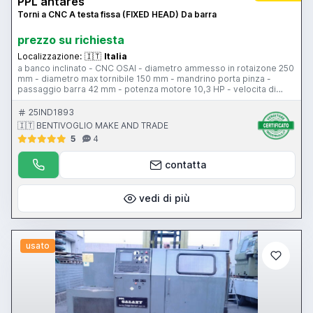
PPL antares
Torni a CNC A testa fissa (FIXED HEAD) Da barra
prezzo su richiesta
Localizzazione:
🇮🇹
Italia
a banco inclinato - CNC OSAI - diametro ammesso in rotaizone 250
mm - diametro max tornibile 150 mm - mandrino porta pinza -
passaggio barra 42 mm - potenza motore 10,3 HP - velocita di
rotazione 736-4000 rpm - numero utensili max 8 su slitta - corsa
asse X carro 250 mm - corsa asse Z longitudinale 200 mm - rapidi
25IND1893
assi - peso 1500 kg - spingi barra
🇮🇹 BENTIVOGLIO MAKE AND TRADE
5
4
contatta
vedi di più
usato