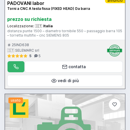
annuncio
PADOVANI labor
Torni a CNC A testa fissa (FIXED HEAD) Da barra
prezzo su richiesta
Localizzazione:
🇮🇹
Italia
distanza punte 1500 – diametro tornibile 550 – passaggio barra 105
– torretta multifix – cnc SIEMENS 805
25IND638
🇮🇹 SELEMARC srl
5
5
contatta
vedi di più
usato