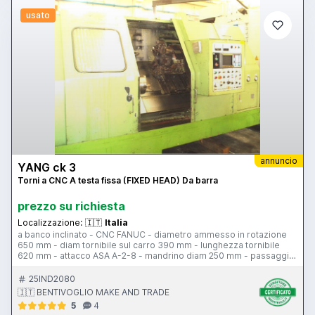
usato
annuncio
YANG ck 3
Torni a CNC A testa fissa (FIXED HEAD) Da barra
prezzo su richiesta
Localizzazione:
🇮🇹
Italia
a banco inclinato - CNC FANUC - diametro ammesso in rotazione
650 mm - diam tornibile sul carro 390 mm - lunghezza tornibile
620 mm - attacco ASA A-2-8 - mandrino diam 250 mm - passaggio
barra 64 mm - potenza motore 15 kw - vel di rotazione 30-3000
rpm - torretta - contropunta - corsa contropunta 640 mm - canotto
25IND2080
contropunta corsa 150 mm - attacco canotto c.m. 4 - corsa asse X
🇮🇹 BENTIVOGLIO MAKE AND TRADE
255 mm - Z 620 mm - rapidi assi 12 m/min - evacuatore trucioli -
5
4
protezione antinfortunistica - peso 6800 kg