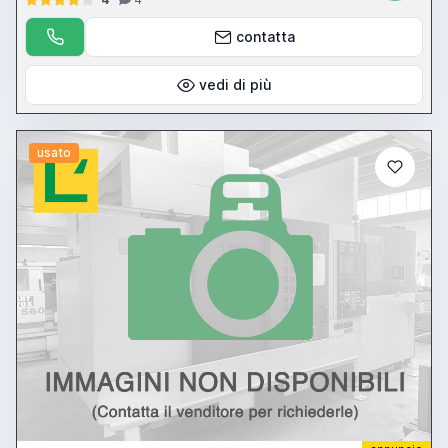
- spingibarra LNS Quick Load - CNC YASNAC MSC-516
contatta
vedi di più
usato