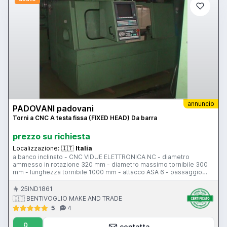
annuncio
PADOVANI padovani
Torni a CNC A testa fissa (FIXED HEAD) Da barra
prezzo su richiesta
Localizzazione:
🇮🇹
Italia
a banco inclinato - CNC VIDUE ELETTRONICA NC - diametro
ammesso in rotazione 320 mm - diametro massimo tornibile 300
mm - lunghezza tornibile 1000 mm - attacco ASA 6 - passaggio
barra 50 mm - torretta n. 1 - numero utensili 8 - attacco VDI -
contropunta in ciclo
25IND1861
🇮🇹 BENTIVOGLIO MAKE AND TRADE
5
4
contatta