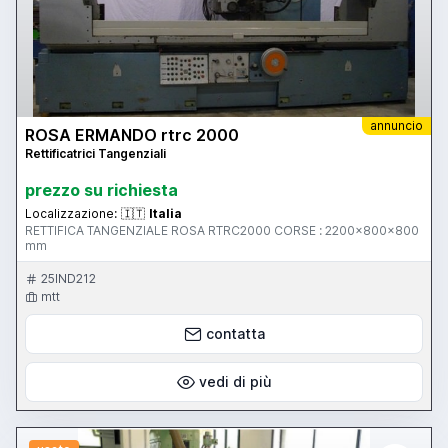
annuncio
ROSA ERMANDO rtrc 2000
Rettificatrici Tangenziali
prezzo su richiesta
Localizzazione:
🇮🇹
Italia
RETTIFICA TANGENZIALE ROSA RTRC2000 CORSE : 2200x800x800
mm
25IND212
mtt
contatta
vedi di più