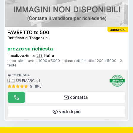
annuncio
FAVRETTO ts 500
Rettificatrici Tangenziali
prezzo su richiesta
Localizzazione:
🇮🇹
Italia
a portale – tavola 1000 x 5000 – piano rettificabile 1200 x 5000 – 2
teste
25IND684
🇮🇹 SELEMARC srl
5
5
contatta
vedi di più