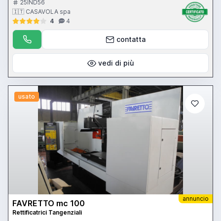
25IND56
🇮🇹 CASAVOLA spa
4
4
contatta
vedi di più
usato
annuncio
FAVRETTO mc 100
Rettificatrici Tangenziali