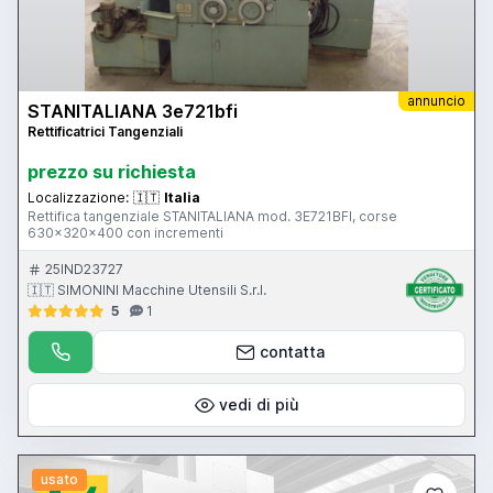
annuncio
STANITALIANA 3e721bfi
Rettificatrici Tangenziali
prezzo su richiesta
Localizzazione:
🇮🇹
Italia
Rettifica tangenziale STANITALIANA mod. 3E721BFI, corse
630x320x400 con incrementi
25IND23727
🇮🇹 SIMONINI Macchine Utensili S.r.l.
5
1
contatta
vedi di più
usato