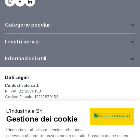
Categorie popolari
I nostri servizi
Informazioni utili
Dati Legali
L'industriale s.r.l.
P. IVA: 12212870153
Codice Fiscale: 12212870153
Sede Legale
Via Carlo Dolci, 32
20148 Milano (MI)
Italy
Registro Imprese