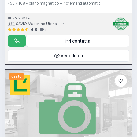
450 x 168 - piano magnetico – incrementi automatici
25IND574
🇮🇹 SAVIO Macchine Utensili srl
4.8
5
contatta
vedi di più
usato