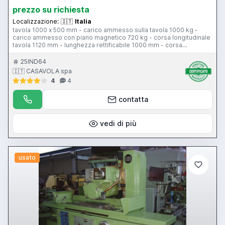
prezzo su richiesta
Localizzazione:
🇮🇹
Italia
tavola 1000 x 500 mm - carico ammesso sulla tavola 1000 kg -
carico ammesso con piano magnetico 720 kg - corsa longitudinale
tavola 1120 mm - lunghezza rettificabile 1000 mm - corsa
trasversale testa 635 mm - larghezza rettificabile 700 mm - corsa
verticale testa 725 mm - altezza rettificabile 650 mm - motore mola
25IND64
11 Hp - piano magnetico 1000 x 500 mm - CN Favretto
🇮🇹 CASAVOLA spa
4
4
contatta
vedi di più
usato