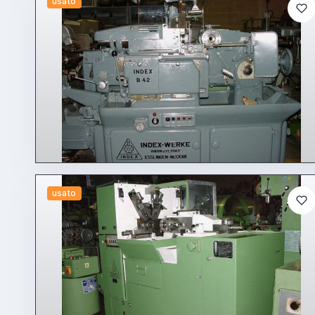
usato
usato