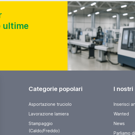
r
 ultime
Categorie popolari
I nostri
Asportazione truciolo
Inserisci a
Lavorazione lamiera
Wanted
Stampaggio
News
(Caldo/Freddo)
Parliamo di 