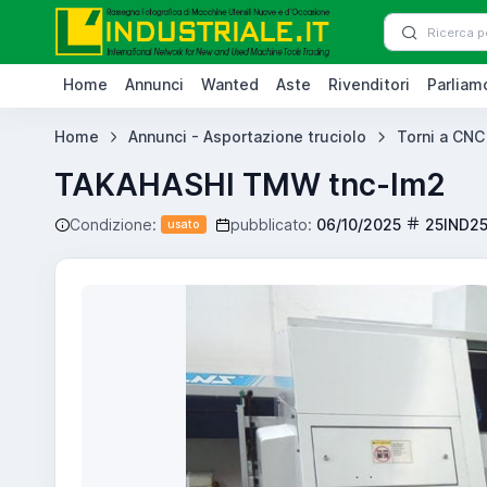
Home
Annunci
Wanted
Aste
Rivenditori
Parliamo
Home
Annunci - Asportazione truciolo
Torni a CNC
TAKAHASHI TMW tnc-lm2
Condizione:
pubblicato:
06/10/2025
25IND2
usato