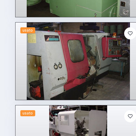
usato
usato