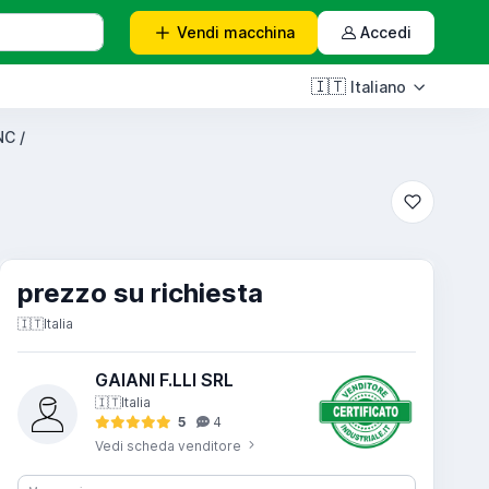
Vendi
macchina
Accedi
🇮🇹
Italiano
NC /
prezzo su richiesta
🇮🇹
Italia
GAIANI F.LLI SRL
🇮🇹
Italia
5
4
Vedi scheda venditore