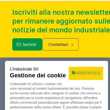
Iscriviti alla nostra newslette
per rimanere aggiornato sulle
notizie del mondo industriale
Iscriviti
Contattaci
Industriale.it
Il tuo portale di riferimento per
compravendita, aste e liquidazioni di
macchine utensili e macchinari
industriali.