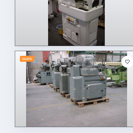
usato