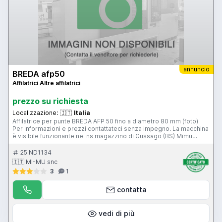
annuncio
BREDA afp50
Affilatrici Altre affilatrici
prezzo su richiesta
Localizzazione:
🇮🇹
Italia
Affilatrice per punte BREDA AFP 50 fino a diametro 80 mm (foto)
Per informazioni e prezzi contattateci senza impegno. La macchina
è visibile funzionante nel ns magazzino di Gussago (BS) Mimu
Macchine Utensili
25IND1134
🇮🇹 MI-MU snc
3
1
contatta
vedi di più