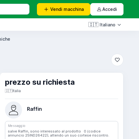
Vendi
macchina
Accedi
🇮🇹
Italiano
miche
prezzo su richiesta
🇮🇹
Italia
Raffin
Messaggio