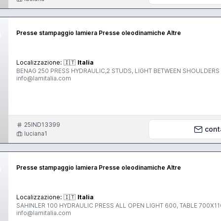
Presse stampaggio lamiera Presse oleodinamiche Altre
Localizzazione:
🇮🇹
Italia
BENAG 250 PRESS HYDRAULIC,2 STUDS, LIGHT BETWEEN SHOULDERS 800X800 Chiama Nicole +390302751490 +390302751876.
info@lamitalia.com
25IND13399
cont
luciana1
Presse stampaggio lamiera Presse oleodinamiche Altre
Localizzazione:
🇮🇹
Italia
SAHINLER 100 HYDRAULIC PRESS ALL OPEN LIGHT 600, TABLE 700X11
info@lamitalia.com