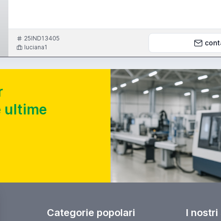
25IND13405
cont
luciana1
r
 ultime
Categorie popolari
I nostri