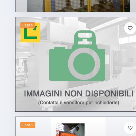
usato
usato