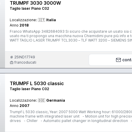
TRUMPF 3030 3000W
Taglio laser Piano C02
Localizzazione:
🇮🇹
Italia
Anno
2018
Franco WhatsApp 3482684093 Si sicuro che acquistare un usato sia così conveniente? Oggi il nuovo conviene. Ho questo trumpf
usato ma ti propongo una macchina nuova Chiemidimi pure più info e te le darò volentieri. Usato 
WATT TAGLIO LASER TRUMPF TCL3030 – TLF WATT 3200 – SIEMENS SINUMERIK 840 D – CON TURBINA MAGNETICA - USATA ANNO 2002
Movimento Asse Y Mm 3000 Movimento Asse Y Mm 1500 Movimento Asse
Asse Y M/Min 60 Velocità Max. Simultanea X-Y M/Min 85 Controllo Nu
Massimo Spessore Di Taglio: Fe Mm 20 – Inox 12 mm - Al 8 mm Peso 
25IND17749
Mm 0,01 Scostamento Di Posizione Mm +/- 0,10 Banda Media Di Disp
cont
Laser N2 L/H 6 Consumo Gas Laser He L/H 13 Consumo Elettr. Approx
francoducati
Mm 9800 X 4600 X 2000 H
TRUMPF L 5030 classic
Taglio laser Piano C02
Localizzazione:
🇩🇪
Germania
Anno
2007
Trumpf L 5030 classic, Year: 2007 5000 Watt Working hour: 61000/2
machine frame with integrated laser unit - Motion unit for high precis
drives - Chiller - Automatic pallet changer in longitudinal direction 
Work area lighting - Positioning laser diode TRUMPF Laser - CO2 l
Radio-frequency excitation - Laser control TASC - Laser power contr