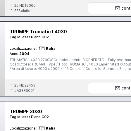
Control - Advanced shop floor programming - Fast reproduction - 
25IND19066
Automatic shut-down device - Programmable cutting gas pressure - C
cont
- CE label - Light barriers - Multi chamber exhaust system - Compac
EFSolutions
without podium but podium installation is possible Price: 170.000,- EUR free loaded on truck Delivery time: December 2018, after
agreement with you
TRUMPF Trumatic L4030
Taglio laser Piano C02
Localizzazione:
🇮🇹
Italia
Anno
2004
TRUMATIC L4030 2700W Completamente RIGENERATO - Fully overhaul
Costruttore: TRUMPF Type / Tipo: TRUMATIC L4030 Laser rated output / potenza laser: 2700 Watt CO2 Year / Anno: 2004 Working area
/ Area di lavoro: 4000 x 2000 x 115 Control / Controllo: Siemens Sinumerik 840 D MAX Fe / steel / St. / acciaio dolce: 15 mm MAX
Stainless Steel / VA / INOX: 6 mm MAX Aluminum / Alluminio / Al: 5 mm Speed axes / Velocità assi paralleli 60 m/min Speed axes /
Velocità assi Simultanous 85 M/min Accuracy / Posizionamento: +/- 0,1mm Dimension / Ingombro: 11600x5200x2000 Power /
Assorbimento: 25 min - max 53kW / 125A / 400V 50Hz Altre info: Teste di taglio 5", 7,5"; sistema di aspirazione fumi, cambio pallet a due
25IND22453
posizioni, barriere perimetrali, CNC/PC con Windows RAM 64MB, Disco 500MB, monitor 
cont
MESI
LASERS001
TRUMPF 3030
Taglio laser Piano C02
Localizzazione:
🇮🇹
Italia