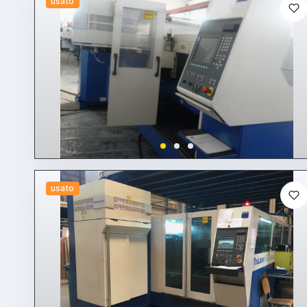
usato
usato