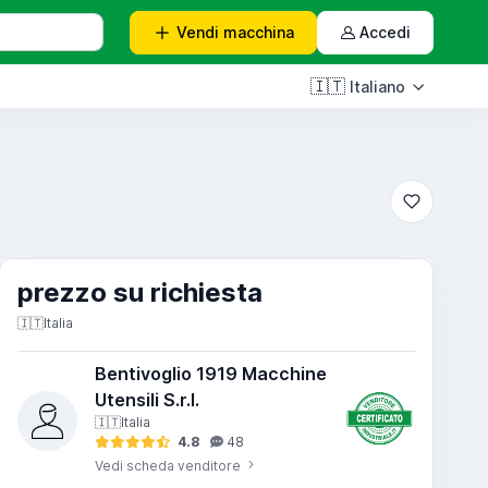
Vendi
macchina
Accedi
🇮🇹
Italiano
prezzo su richiesta
🇮🇹
Italia
Bentivoglio 1919 Macchine
Utensili S.r.l.
🇮🇹
Italia
4.8
48
Vedi scheda venditore