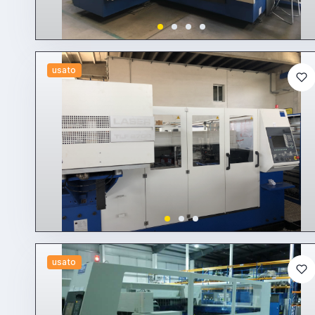
usato
usato