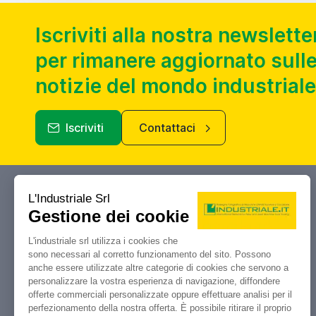
Iscriviti alla nostra newslette
per rimanere aggiornato sulle
notizie del mondo industriale
Iscriviti
Contattaci
Industriale.it
Il tuo portale di riferimento per
compravendita, aste e liquidazioni di
macchine utensili e macchinari
industriali.