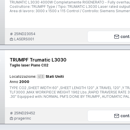
TRUMATIC L3030 4000W Completamente RIGENERATO - Fully overhau
Costruttore: TRUMPF Type / Tipo: TRUMATIC L3030 Laser rated output / potenza laser: 4000 Watt
Area di lavoro: 3000 x 1500 x 115 Control / Controllo: Siemens Sinumerik 840 D MAX Fe / steel / St. / acciaio do
Stainless Steel / VA / INOX: 15 mm MAX Aluminum / Alluminio / Al: 10 mm Speed axes / Velocità assi paralleli 60 m/min Speed axes /
Velocità assi Simultanous 85 M/min Accuracy / Posizionamento: +/-
Assorbimento: 33 min - max 67 kW / 140A / 400V 50Hz Altre info: Teste di
due posizioni, barriere 
25IND23054
cont
LASERS001
TRUMPF Trumatic L3030
Taglio laser Piano C02
Localizzazione:
🇺🇸
Stati Uniti
Anno
2000
TYPE CO2 ,SHEET WIDTH 60" ,SHEET LENGTH 120" ,X TRAVEL 120" ,Y T
TLF3000 ,MAX WORKPIECE WEIGHT 1962 Lbs ,RAPID TRAVERSE RATE 330
.30” Equipped with: NORMAL PM'S DONE BY TRUMPF, AUTOMATIC PALLET CHANGER, TLF3000 RESONATOR, AUTO SHEET POSITION
SENSING SYSTEM, CONVEYOR FOR SMALL PARTS/SCRAP ,DUST EXTRA
25IND29452
cont
pragerinc