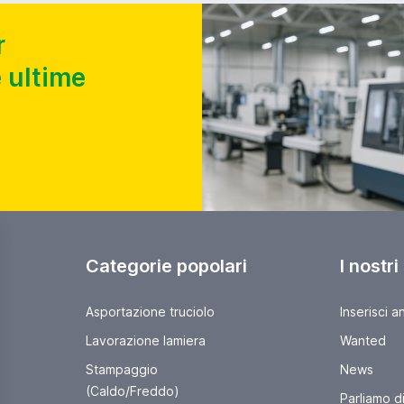
r
 ultime
Categorie popolari
I nostri
Asportazione truciolo
Inserisci a
Lavorazione lamiera
Wanted
Stampaggio
News
(Caldo/Freddo)
Parliamo di 