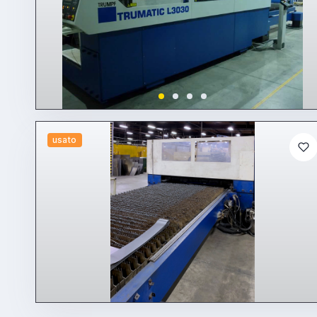
usato