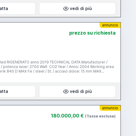
Control Sinumerik 840D - Technology data is integrated -
ontourLine - Microweld - RJ45 network connection Safety
atta
vedi di più
t dust extractor - Machine enclosure with Macrolon panels
annuncio
prezzo su richiesta
ed RIGENERATO anno 2019 TECHNICAL DATA Manufacturer /
a colori TFT 10,4”. Warranty / GARANZIA: 12
atta
vedi di più
annuncio
180.000,00 €
(Tasse escluse)