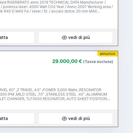
led RIGENERATO anno 2019 TECHNICAL DATA Manufacturer /
 CO2 Year / Anno: 2007 Working area /
lce: 20 mm MAX
 0,1mm Dimension / Ingombro: 11600x5200x2000 Power /
 taglio 5", 7,5"; sistema di aspirazione fumi, cambio pallet a
perimetrali, CNC/PC con Windows monitor a colori TFT 10,4”. Warranty / GARANZIA: 12 MESI
atta
vedi di più
annuncio
29.000,00 €
(Tasse escluse)
RAVEL 60" ,Z TRAVEL 4.5" ,POWER 3,000 Watts ,RESONATOR
0 IPM ,MILD STEEL .70” ,STAINLESS STEEL .40” ,ALUMINIUM
CTOR, CHILLER UNIT
atta
vedi di più