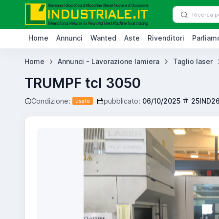
Home
Annunci
Wanted
Aste
Rivenditori
Parliamo
Home
Annunci - Lavorazione lamiera
Taglio laser
TRUMPF tcl 3050
Condizione:
pubblicato:
06/10/2025
25IND2
usato