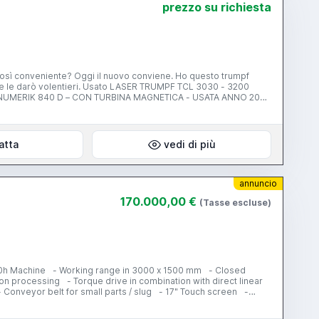
prezzo su richiesta
LASER TRUMPF TCL 3030 - 3200
 Z Mm 115 Velocita' Max. Asse X M/Min 60 Velocita' Max.
merico Siemens Sinumerik 840 D Potenza Laser Watt 3200
Max. Lavorazione Kg 710 Precisione Min. Corsa Programmabile
ersione Mm +/- 0,03 Consumo Gas Laser Co2 L/H 1 Consumo Gas
atta
vedi di più
 Kw 26-53 Peso Kg 11500 Colore Bianco Blue Dimensioni Approx
annuncio
170.000,00 €
(Tasse escluse)
800h Machine - Working range in 3000 x 1500 mm - Closed
ion processing - Torque drive in combination with direct linear
- Conveyor belt for small parts / slug - 17" Touch screen -
aser 5000 Watt - Maintenance-free radial turbine blower -
ol - Logbook function laser - 2 cutting heads 5" and 7,5"