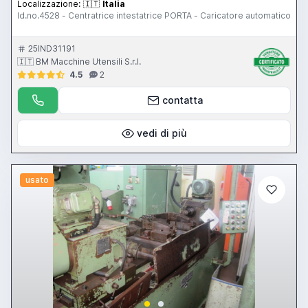
Localizzazione:
🇮🇹
Italia
Id.no.4528 - Centratrice intestatrice PORTA - Caricatore automatico
25IND31191
🇮🇹 BM Macchine Utensili S.r.l.
4.5
2
contatta
vedi di più
usato