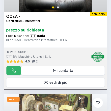
annuncio
OCEA -
Centratrici - intestatrici
prezzo su richiesta
Localizzazione:
🇮🇹
Italia
Id.no.1550 - Centratrice intestatrice OCEA
25IND30858
🇮🇹 BM Macchine Utensili S.r.l.
4.5
2
contatta
vedi di più
usato