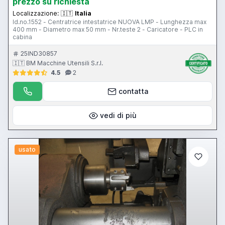
prezzo su richiesta
Localizzazione:
🇮🇹
Italia
Id.no.1552 - Centratrice intestatrice NUOVA LMP - Lunghezza max
400 mm - Diametro max 50 mm - Nr.teste 2 - Caricatore - PLC in
cabina
25IND30857
🇮🇹 BM Macchine Utensili S.r.l.
4.5
2
contatta
vedi di più
usato