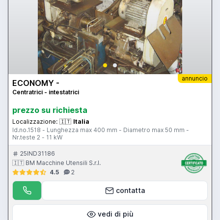
annuncio
ECONOMY -
Centratrici - intestatrici
prezzo su richiesta
Localizzazione:
🇮🇹
Italia
Id.no.1518 - Lunghezza max 400 mm - Diametro max 50 mm -
Nr.teste 2 - 11 kW
25IND31186
🇮🇹 BM Macchine Utensili S.r.l.
4.5
2
contatta
vedi di più