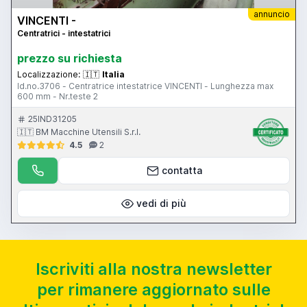
annuncio
VINCENTI -
Centratrici - intestatrici
prezzo su richiesta
Localizzazione:
🇮🇹
Italia
Id.no.3706 - Centratrice intestatrice VINCENTI - Lunghezza max
600 mm - Nr.teste 2
25IND31205
🇮🇹 BM Macchine Utensili S.r.l.
4.5
2
contatta
vedi di più
Iscriviti alla nostra newsletter
per rimanere aggiornato sulle