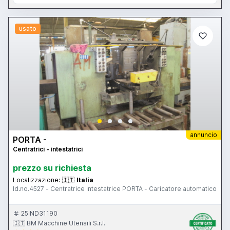
usato
annuncio
PORTA -
Centratrici - intestatrici
prezzo su richiesta
Localizzazione:
🇮🇹
Italia
Id.no.4527 - Centratrice intestatrice PORTA - Caricatore automatico
25IND31190
🇮🇹 BM Macchine Utensili S.r.l.