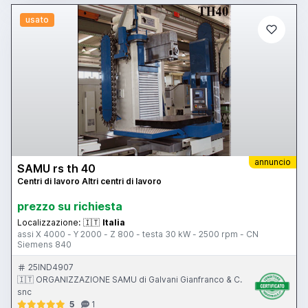
usato
annuncio
SAMU rs th 40
Centri di lavoro Altri centri di lavoro
prezzo su richiesta
Localizzazione:
🇮🇹
Italia
assi X 4000 - Y 2000 - Z 800 - testa 30 kW - 2500 rpm - CN
Siemens 840
25IND4907
🇮🇹 ORGANIZZAZIONE SAMU di Galvani Gianfranco & C.
snc
5
1