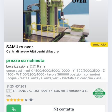
annuncio
SAMU rs over
Centri di lavoro Altri centri di lavoro
prezzo su richiesta
Localizzazione:
🇮🇹
Italia
corse assi (mm) X 4500/6000/8000/10000 - Y 1500/2000/2500 - Z
1100 - W 1100/2200/4000 - tavola 360000 posizioni con motori
Torque - testa H orizz / U orizz/vert. - birotativa in continuo 2 assi
(A e C) - piano stolle a richiesta - posti magazz. 40-60-72 - CNC a
richiesta (Siemens - Heidenhaiin - Selca – ECS)
25IND1263
🇮🇹 ORGANIZZAZIONE SAMU di Galvani Gianfranco & C.
snc
5
1
contatta