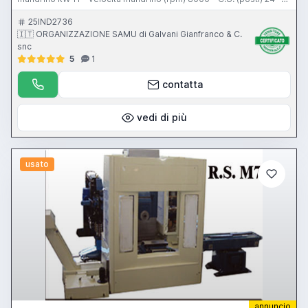
C.N. Siemens 802D-SL - pronta consegna
25IND2736
🇮🇹 ORGANIZZAZIONE SAMU di Galvani Gianfranco & C.
snc
5
1
contatta
vedi di più
usato
annuncio