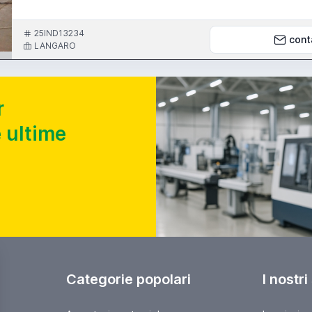
25IND13234
cont
LANGARO
r
 ultime
Categorie popolari
I nostri