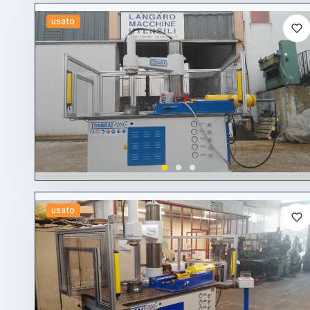
usato
usato