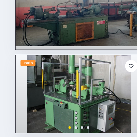
usato