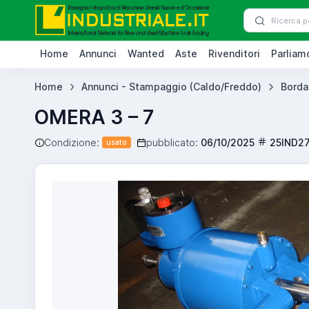
Home
Annunci
Wanted
Aste
Rivenditori
Parliamo
Home
Annunci - Stampaggio (Caldo/Freddo)
Bordat
OMERA 3 – 7
Condizione:
pubblicato:
06/10/2025
25IND2
usato