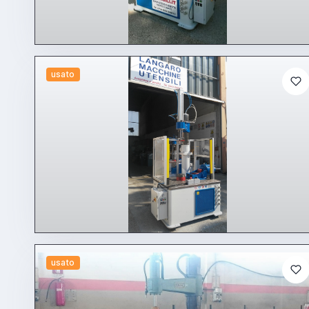
usato
usato