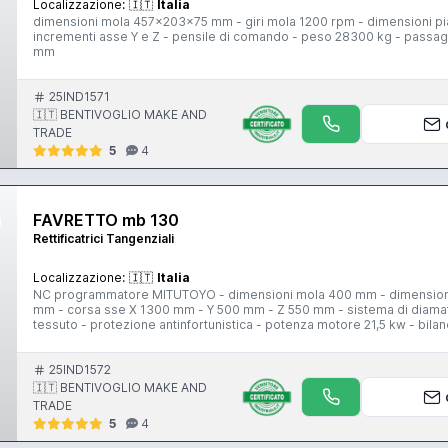
Localizzazione:
🇮🇹
Italia
dimensioni mola 457x203x75 mm - giri mola 1200 rpm - dimensioni 
incrementi asse Y e Z - pensile di comando - peso 28300 kg - passagg
mm
25IND1571
🇮🇹 BENTIVOGLIO MAKE AND
TRADE
5
4
FAVRETTO mb 130
Rettificatrici Tangenziali
Localizzazione:
🇮🇹
Italia
NC programmatore MITUTOYO - dimensioni mola 400 mm - dimension
mm - corsa sse X 1300 mm - Y 500 mm - Z 550 mm - sistema di diamata
tessuto - protezione antinfortunistica - potenza motore 21,5 kw - bilan
25IND1572
🇮🇹 BENTIVOGLIO MAKE AND
TRADE
5
4