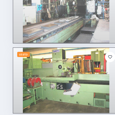
usato