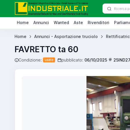
Home
Annunci
Wanted
Aste
Rivenditori
Parliamo
Home
Annunci - Asportazione truciolo
Rettificatric
FAVRETTO ta 60
Condizione:
pubblicato:
06/10/2025
25IND2
usato