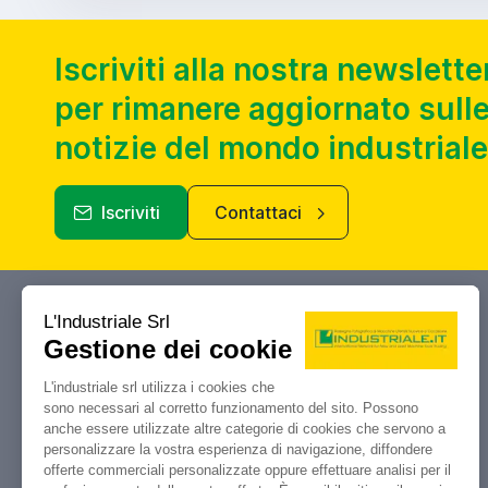
Iscriviti alla nostra newslette
per rimanere aggiornato sulle
notizie del mondo industriale
Iscriviti
Contattaci
Industriale.it
Il tuo portale di riferimento per
compravendita, aste e liquidazioni di
macchine utensili e macchinari
industriali.