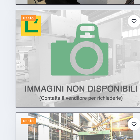
usato
usato