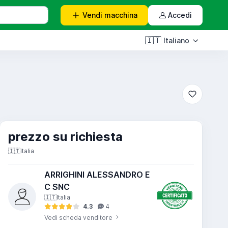
Vendi
macchina
Accedi
🇮🇹
Italiano
prezzo su richiesta
🇮🇹
Italia
ARRIGHINI ALESSANDRO E
C SNC
🇮🇹
Italia
4.3
4
Vedi scheda venditore