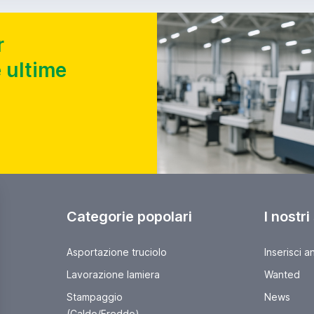
r
 ultime
Categorie popolari
I nostri
Asportazione truciolo
Inserisci a
Lavorazione lamiera
Wanted
Stampaggio
News
(Caldo/Freddo)