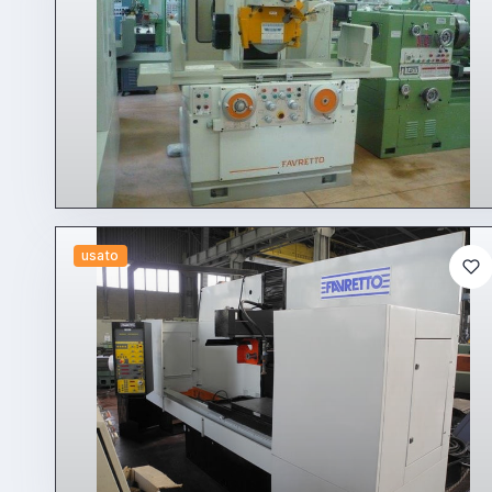
usato