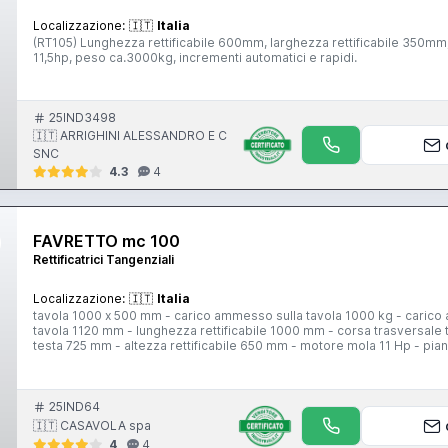
Localizzazione:
🇮🇹
Italia
(RT105) Lunghezza rettificabile 600mm, larghezza rettificabile 350m
11,5hp, peso ca.3000kg, incrementi automatici e rapidi.
25IND3498
🇮🇹 ARRIGHINI ALESSANDRO E C
SNC
4.3
4
FAVRETTO mc 100
Rettificatrici Tangenziali
Localizzazione:
🇮🇹
Italia
tavola 1000 x 500 mm - carico ammesso sulla tavola 1000 kg - carico
tavola 1120 mm - lunghezza rettificabile 1000 mm - corsa trasversale 
testa 725 mm - altezza rettificabile 650 mm - motore mola 11 Hp - pi
25IND64
🇮🇹 CASAVOLA spa
4
4