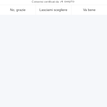
usato
annuncio
MEP shark 260
Segatrici seghetti troncatrici Altre Segatrici, seghetti, troncatrici
prezzo su richiesta
Localizzazione:
🇮🇹
Italia
a nastro