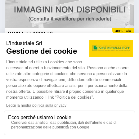
annuncio
DOALL ce 1220 a2
Segatrici seghetti troncatrici Altre Segatrici, seghetti, troncatrici
prezzo su richiesta
Localizzazione:
🇮🇹
Italia
a nastro - capacità di taglio sul tondo 405 mm - capacità di taglio
sul quadro 380 x 380 mm – capacità di taglio sul piatto 305 x 510
mm
25IND57
🇮🇹 CASAVOLA spa
4
4
contatta
vedi di più