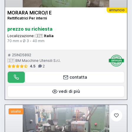
annuncio
MORARA MICRO/I E
Rettificatrici Per interni
prezzo su richiesta
Localizzazione:
🇮🇹
Italia
70 mm x Ø 3 - 40 mm
25IND5892
🇮🇹 BM Macchine Utensili S.r.l.
4.5
2
contatta
vedi di più
usato