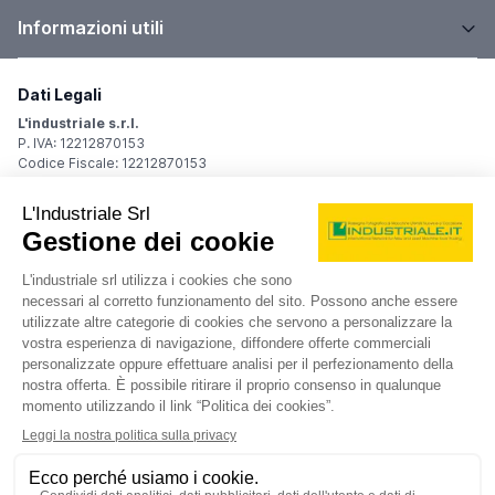
Informazioni utili
Dati Legali
L'industriale s.r.l.
P. IVA: 12212870153
Codice Fiscale: 12212870153
Sede Legale
Via Carlo Dolci, 32
20148 Milano (MI)
Italy
Registro Imprese
Iscrizione R.I.: 12212870153
REA: MI-1539011
Capitale sociale: Euro 10.400,00 i.v.
Contatti
info@industriale.it
PEC:
industriale@pec.industriale.it