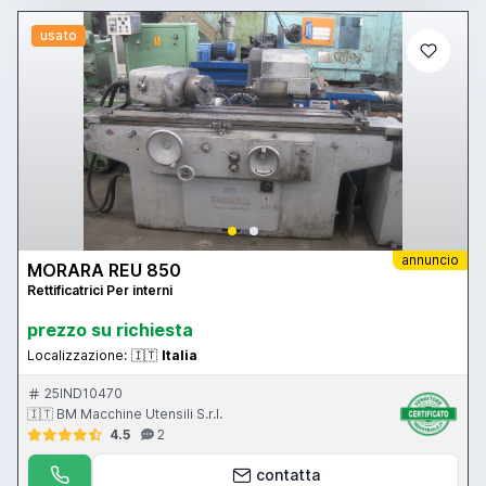
usato
annuncio
MORARA REU 850
Rettificatrici Per interni
prezzo su richiesta
Localizzazione:
🇮🇹
Italia
25IND10470
🇮🇹 BM Macchine Utensili S.r.l.
4.5
2
contatta