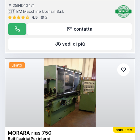
25IND10471
🇮🇹 BM Macchine Utensili S.r.l.
4.5
2
contatta
vedi di più
usato
annuncio
MORARA rias 750
Rettificatrici Per interni