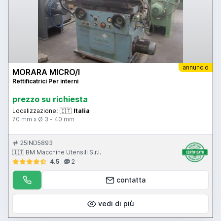
annuncio
MORARA MICRO/I
Rettificatrici Per interni
prezzo su richiesta
Localizzazione:
🇮🇹
Italia
70 mm x Ø 3 - 40 mm
25IND5893
🇮🇹 BM Macchine Utensili S.r.l.
4.5
2
contatta
vedi di più