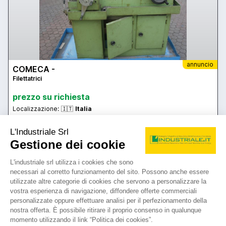
annuncio
COMECA -
Filettatrici
prezzo su richiesta
Localizzazione:
🇮🇹
Italia
Filettatrice
25IND2201
🇮🇹 BM Macchine Utensili S.r.l.
4.5
2
contatta
vedi di più