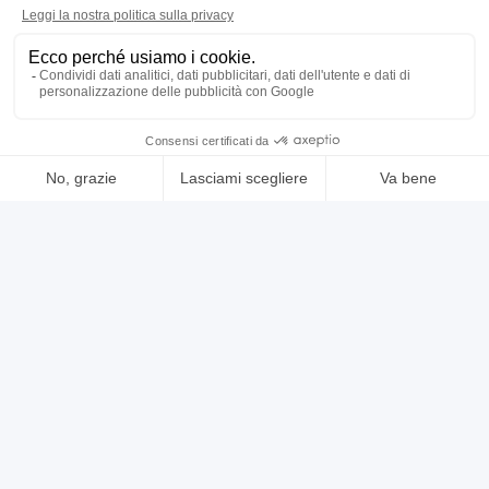
usato
annuncio
FISCHER -
Filettatrici
prezzo su richiesta
Localizzazione:
🇮🇹
Italia
Filettatrice a pettine
25IND2270
🇮🇹 BM Macchine Utensili S.r.l.
4.5
2