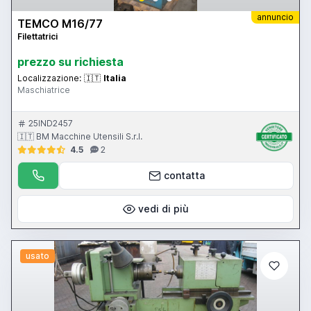
annuncio
TEMCO M16/77
Filettatrici
prezzo su richiesta
Localizzazione:
🇮🇹
Italia
Maschiatrice
25IND2457
🇮🇹 BM Macchine Utensili S.r.l.
4.5
2
contatta
vedi di più
usato