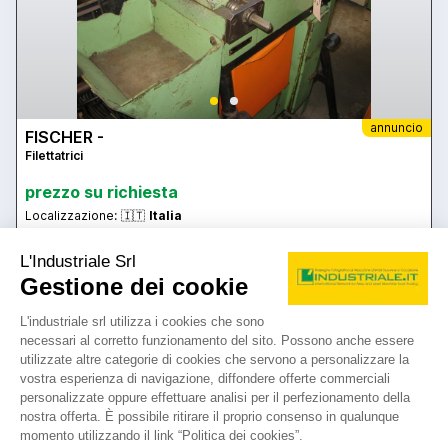
annuncio
FISCHER -
Filettatrici
prezzo su richiesta
Localizzazione:
🇮🇹
Italia
Filettatrice a pettine
25IND2270
🇮🇹 BM Macchine Utensili S.r.l.
4.5
2
contatta
vedi di più