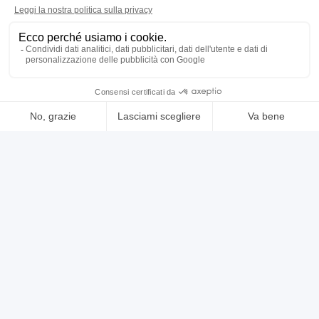
usato
annuncio
GMT -
Filettatrici
prezzo su richiesta
Localizzazione:
🇮🇹
Italia
Maschiatrice su piedistallo
25IND2304
🇮🇹 BM Macchine Utensili S.r.l.
4.5
2