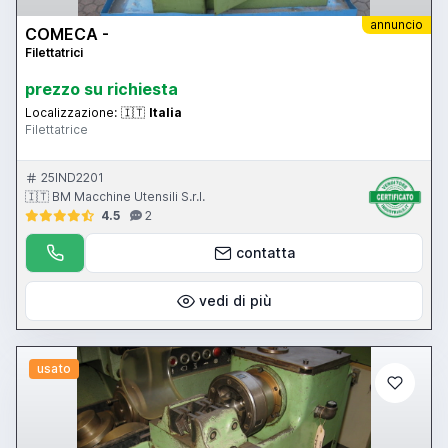
annuncio
COMECA -
Filettatrici
prezzo su richiesta
Localizzazione:
🇮🇹
Italia
Filettatrice
25IND2201
🇮🇹 BM Macchine Utensili S.r.l.
4.5
2
contatta
vedi di più
usato