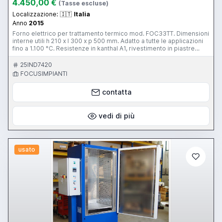
4.450,00 €
(Tasse escluse)
Localizzazione:
🇮🇹
Italia
Anno
2015
Forno elettrico per trattamento termico mod. FOC33TT. Dimensioni
interne utili h 210 x l 300 x p 500 mm. Adatto a tutte le applicazioni
fino a 1.100 °C. Resistenze in kanthal A1, rivestimento in piastre
refrattarie preformate, porta manuale a cuneo parallela,
termoregolatore di sicurezza, controllore di processo a 15 cicli da
25IND7420
20 spezzate per ciclo. Forno nuovo.
FOCUSIMPIANTI
contatta
vedi di più
usato