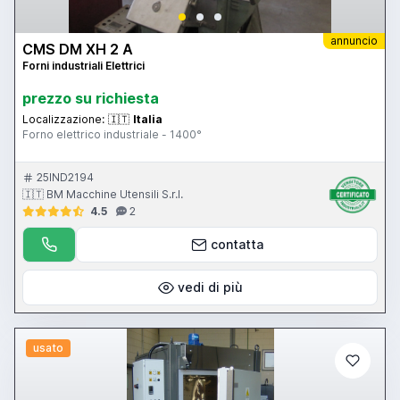
annuncio
CMS DM XH 2 A
Forni industriali Elettrici
prezzo su richiesta
Localizzazione:
🇮🇹
Italia
Forno elettrico industriale - 1400°
25IND2194
🇮🇹 BM Macchine Utensili S.r.l.
4.5
2
contatta
vedi di più
usato