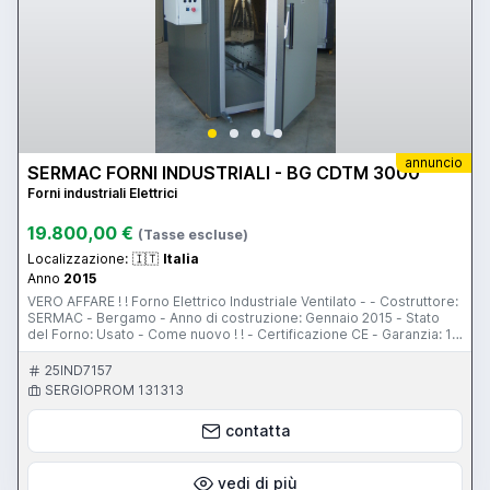
annuncio
SERMAC FORNI INDUSTRIALI - BG CDTM 3000
Forni industriali Elettrici
19.800,00 €
(Tasse escluse)
Localizzazione:
🇮🇹
Italia
Anno
2015
VERO AFFARE ! ! Forno Elettrico Industriale Ventilato - - Costruttore:
SERMAC - Bergamo - Anno di costruzione: Gennaio 2015 - Stato
del Forno: Usato - Come nuovo ! ! - Certificazione CE - Garanzia: 1
anno - Temperature lavoro: da 60°C a 250°C - Volume camera:
oltre 3000 litri - Dimensioni Camera mm.1000 x 1800 x H 1800
25IND7157
(larghezza x profondità x altezza) - Carico a pavimento - Materiale
SERGIOPROM 131313
camera: Tutto in acciaio inox - Alimentazione: 400V; 50 Hz -
Potenza installata: Kw: 26,0 - Consegna: 10 gg. data ordine - salvo
contatta
venduto - Prezzo: € 19.800,00 + IVA (nuovo € 26.400.00) Per info
chiamare SERMAC Bergamo - Tel. 035687267 - Chiedere Sig.
Sergio Prometti NELLE FOTO UN FORNO SIMILE A QUANTO
PROPOSTO NEL PRESENTE ANNUNCIO
vedi di più