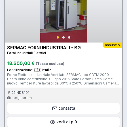
annuncio
SERMAC FORNI INDUSTRIALI - BG
Forni industriali Elettrici
18.600,00 €
(Tasse escluse)
Localizzazione:
🇮🇹
Italia
Forno Elettrico Industriale Ventilato SERMAC tipo CDTM 2000 –
Usato Anno costruzione: Giugno 2015 Stato Forno: Usato Come
nuovo! Temperature lavoro: da 60°C a 250°C Dimensioni Camera
mm.1000 x 1460 x H 1500 (larghezza x profondità x altezza) Volume
interno camera: 2200 litri Materiale camera: Tutto in acciaio inox
25IND8191
Carico/Scarico dal Forno: A piano pavimento Alimentaz.: 400V;
sergioprom
50Hz Potenza elettrica installata: KW: 19,0 Camino con valvola
regolabile Ricambio aria con valvola regolabile -Certificazione CE -
contatta
Garanzia: Integrale 1 anno Forno adatto per fare eccellenti
trattamenti di asciugatura, deidrogenazione, stabilizzazione, post-
curing, reticolazione, rinvenimento, ecc. ecc. Consegna: Pronta -
salvo venduto Forno visionabile presso la nostra Sede di Seriate –
vedi di più
BG Per info: SERMAC Forni S.r.l. tel. 035 687267 e-mail: