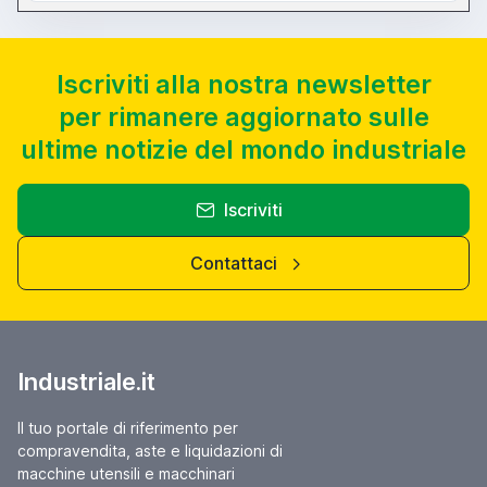
sermac@sermac.it Chiedere del Sig. Sergio Prometti
Iscriviti alla nostra newsletter
per rimanere aggiornato sulle
ultime notizie del mondo industriale
Iscriviti
Contattaci
Industriale.it
Il tuo portale di riferimento per
compravendita, aste e liquidazioni di
macchine utensili e macchinari