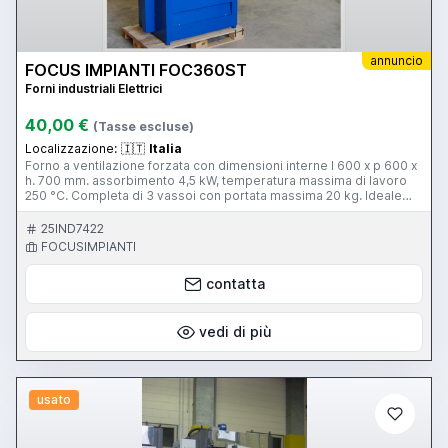
annuncio
FOCUS IMPIANTI FOC360ST
Forni industriali Elettrici
40,00 €
(Tasse escluse)
Localizzazione:
🇮🇹
Italia
Forno a ventilazione forzata con dimensioni interne l 600 x p 600 x
h. 700 mm. assorbimento 4,5 kW, temperatura massima di lavoro
250 °C. Completa di 3 vassoi con portata massima 20 kg. Ideale
per asciugatura di campioni o minuterie. Può contenere fino a 15
vassoi. Completa di controllore di processo da 15 cicli e
25IND7422
20spezzate per ciclo e termostato di sicurezza meccanico.
FOCUSIMPIANTI
Disponibili versioni anche con regolatori semplici.
contatta
vedi di più
usato