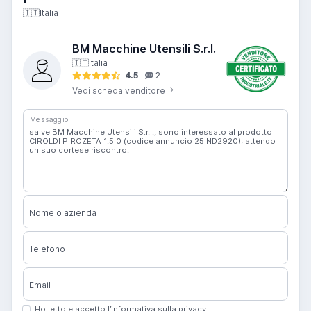
🇮🇹
Italia
BM Macchine Utensili S.r.l.
🇮🇹
Italia
4.5
2
Vedi scheda venditore
Messaggio
Nome o azienda
Telefono
Email
Ho letto e accetto l’informativa sulla privacy