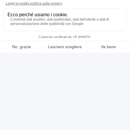
contatta
vedi di più
usato
annuncio
MECOF cs 100
Fresatrici Montante mobile