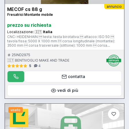
annuncio
MECOF cs 88 g
Fresatrici Montante mobile
prezzo su richiesta
Localizzazione:
🇮🇹
Italia
CNC: HEIDENHAIN  testa: testa birotativa  attacco: ISO 50 
tavola fissa: 5000 X 1000 mm  corsa longitudinale (montante):
3500 mm  corsa trasversale (slittone): 1000 mm  corsa
verticale: 1700 mm  pensile di comando
25IND2975
🇮🇹 BENTIVOGLIO MAKE AND TRADE
5
4
contatta
vedi di più
usato