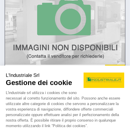
annuncio
MECOF cs 105/a/nc
Fresatrici Montante mobile
prezzo su richiesta
Localizzazione:
🇮🇹
Italia
montante mobile - basamento metri 6 - X 4300 - Z 1700 - Y 1000 -
testa birotativa automatica da CN - motore mandrino 26 kW - giri
mandrino 2000 RPM - CN Selca 4040 GE
25IND121
damu