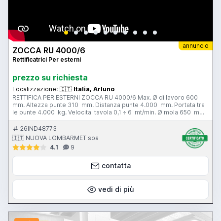
annuncio
ZOCCA RU 4000/6
Rettificatrici Per esterni
prezzo su richiesta
Localizzazione:
🇮🇹
Italia, Arluno
RETTIFICA PER ESTERNI ZOCCA RU 4000/6 Max. Ø di lavoro 600
mm. Altezza punte 310 mm. Distanza punte 4.000 mm. Portata tra
le punte 4.000 kg. Velocita' tavola 0,1 ÷ 6 mt/min. Ø mola 650 mm.
Potenza motore mola 16 hp. Velocita’ di rotazione testa
portapezzo - N. 12; 9 - 120 g/min. Peso totale 17 tonn. Completa
26IND48773
di: - n. 6 lunette aperte - sagomatore mola - piattaforma a 6 griffe -
🇮🇹 NUOVA LOMBARMET spa
equilibratore mola - vasca con filtro
4.1
9
contatta
vedi di più