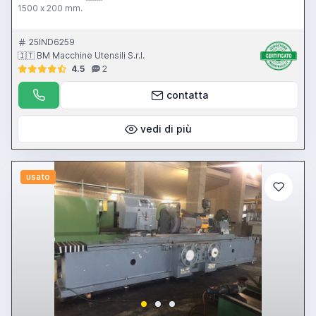
1500 x 200 mm.
25IND6259
🇮🇹 BM Macchine Utensili S.r.l.
4.5
2
contatta
vedi di più
usato