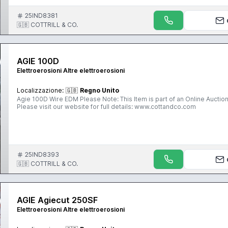
25IND8381
🇬🇧 COTTRILL & CO.
AGIE 100D
Elettroerosioni Altre elettroerosioni
Localizzazione:
🇬🇧
Regno Unito
Agie 100D Wire EDM Please Note: This Item is part of an Online Auction Sale ending on Tuesday 13th October 2015 at 3.00pm (UK Time)
Please visit our website for full details: www.cottandco.com
25IND8393
🇬🇧 COTTRILL & CO.
AGIE Agiecut 250SF
Elettroerosioni Altre elettroerosioni