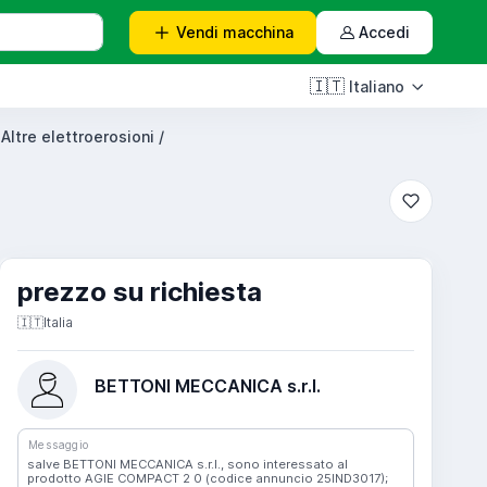
Vendi
macchina
Accedi
🇮🇹
Italiano
 Altre elettroerosioni /
prezzo su richiesta
🇮🇹
Italia
BETTONI MECCANICA s.r.l.
Messaggio