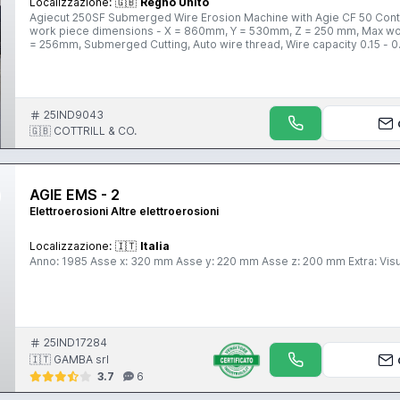
Localizzazione:
🇬🇧
Regno Unito
Agiecut 250SF Submerged Wire Erosion Machine with Agie CF 50 Cont
work piece dimensions - X = 860mm, Y = 530mm, Z = 250 mm, Max work piece. ±30° Taper cut, Axi
= 256mm, Submerged Cutting, Auto wire thread, Wire capacity 0.15 - 0.33 mm, Agi
of an Online Auction Sale ending on Thursday 3rd December 2015 at 3.0
www.cottandco.com
25IND9043
🇬🇧 COTTRILL & CO.
AGIE EMS - 2
Elettroerosioni Altre elettroerosioni
Localizzazione:
🇮🇹
Italia
Anno: 1985 Asse x: 320 mm Asse y: 220 mm Asse z: 200 mm Extra: Vi
25IND17284
🇮🇹 GAMBA srl
3.7
6