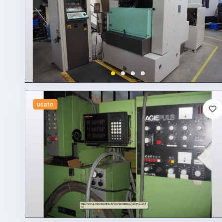
usato