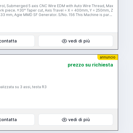
rol, Submerged 5 axis CNC Wire EDM with Auto Wire Thread, Max
s Travel = X = 400mm, Y = 250mm, Z
e MMD SF Generator. S/No. 156 This Machine is part
0pm (UK Time) For full information please visit our Website:
contatta
vedi di più
annuncio
prezzo su richiesta
sualizzata su 3 assi, testa R3
contatta
vedi di più