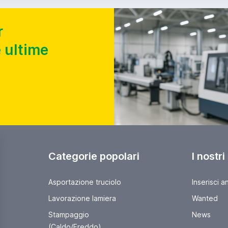
r
 ultime
Categorie popolari
I nostri
Asportazione truciolo
Inserisci a
Lavorazione lamiera
Wanted
Stampaggio
News
(Caldo/Freddo)