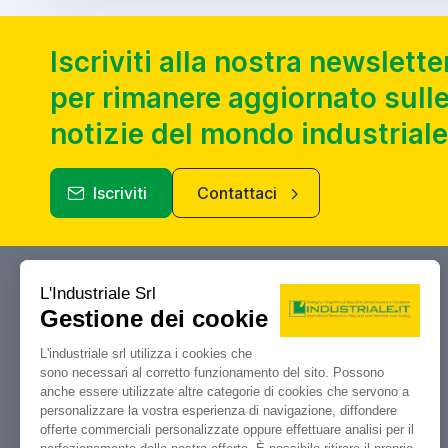
Iscriviti alla nostra newslette
per rimanere aggiornato sulle
notizie del mondo industriale
Iscriviti
Contattaci
Industriale.it
Il tuo portale di riferimento per
compravendita, aste e liquidazioni di
macchine utensili e macchinari
industriali.