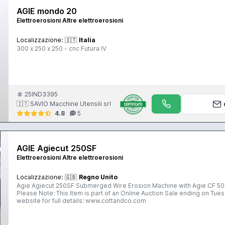
AGIE mondo 20
Elettroerosioni Altre elettroerosioni
Localizzazione:
🇮🇹
Italia
300 x 250 x 250 - cnc Futura IV
25IND3395
🇮🇹 SAVIO Macchine Utensili srl
4.8
5
AGIE Agiecut 250SF
Elettroerosioni Altre elettroerosioni
Localizzazione:
🇬🇧
Regno Unito
Agie Agiecut 250SF Submerged Wire Erosion Machine with Agie CF 50 
Please Note: This Item is part of an Online Auction Sale ending on Tuesday 13th October 2015 a
website for full details: www.cottandco.com