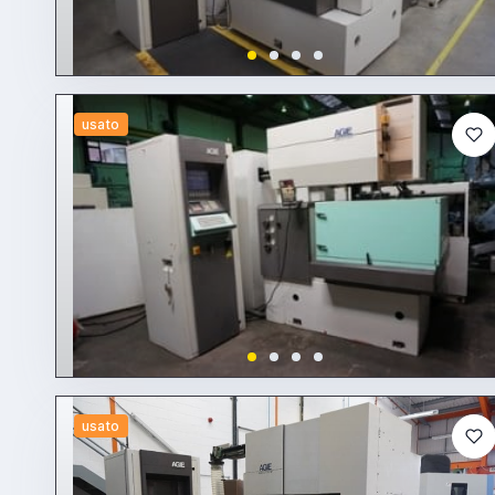
usato
usato