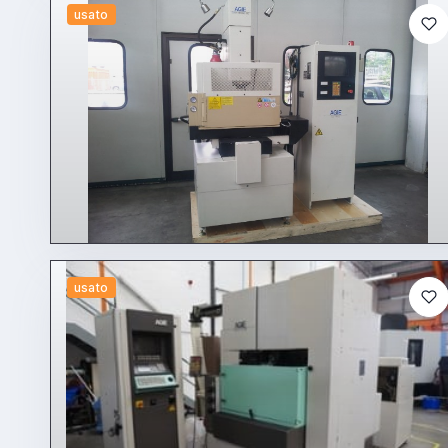
usato
usato