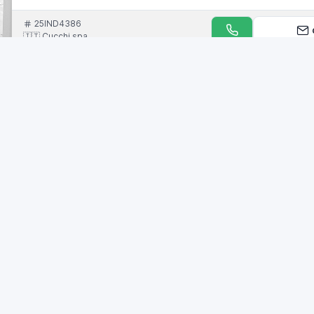
25IND4386
🇮🇹 Cucchi spa
BRAGONZI
Alesatrici Altre alesatrici
Localizzazione:
🇮🇹
Italia
Alesatrice a montante fisso BRAGONZI diam.80 universale, CNC HE
25IND9163
cont
ID1973