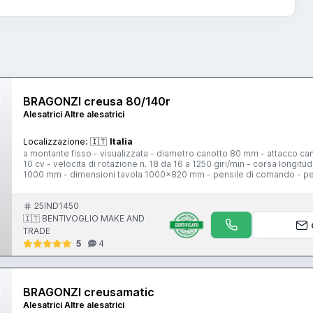
BRAGONZI creusa 80/140r
Alesatrici Altre alesatrici
Localizzazione:
🇮🇹
Italia
a montante fisso - visualizzata - diametro canotto 80 mm - attacco 
10 cv - velocita di rotazione n. 18 da 16 a 1250 giri/min - corsa longi
1000 mm - dimensioni tavola 1000x820 mm - pensile di comando - p
sfacciare
25IND1450
🇮🇹 BENTIVOGLIO MAKE AND
TRADE
5
4
BRAGONZI creusamatic
Alesatrici Altre alesatrici