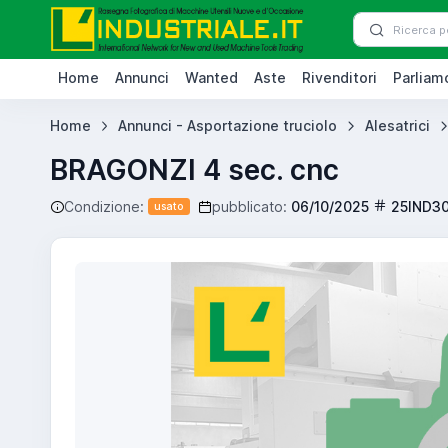
Home
Annunci
Wanted
Aste
Rivenditori
Parliamo
Home
Annunci - Asportazione truciolo
Alesatrici
BRAGONZI 4 sec. cnc
Condizione:
pubblicato:
06/10/2025
25IND3
usato