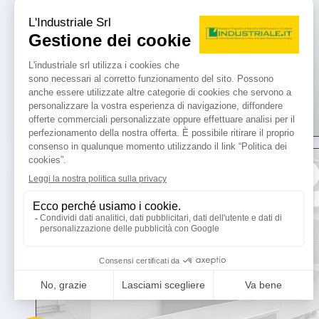
usato