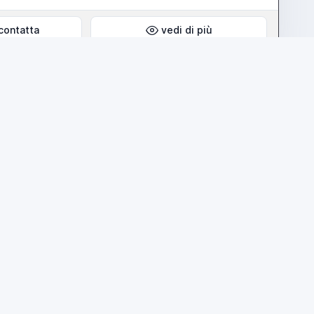
contatta
vedi di più
annuncio
prezzo su richiesta
IDENHAIN 124 corse Y=1250x1600 W=1250 Z=600
atta
vedi di più
annuncio