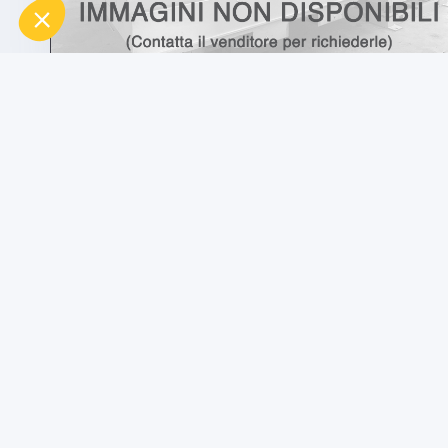
usato
usato