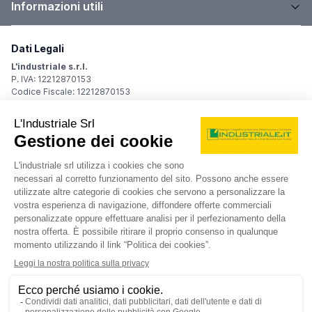
Informazioni utili
Dati Legali
L'industriale s.r.l.
P. IVA: 12212870153
Codice Fiscale: 12212870153
Sede Legale
Via Carlo Dolci, 32
20148 Milano (MI)
Italy
Registro Imprese
Iscrizione R.I.: 12212870153
REA: MI-1539011
Capitale sociale: Euro 10.400,00 i.v.
Contatti
info@industriale.it
PEC:
industriale@pec.industriale.it