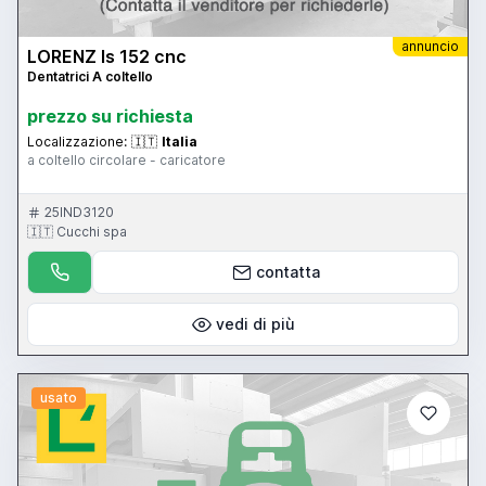
annuncio
LORENZ ls 152 cnc
Dentatrici A coltello
prezzo su richiesta
Localizzazione:
🇮🇹
Italia
a coltello circolare - caricatore
25IND3120
🇮🇹 Cucchi spa
contatta
vedi di più
usato